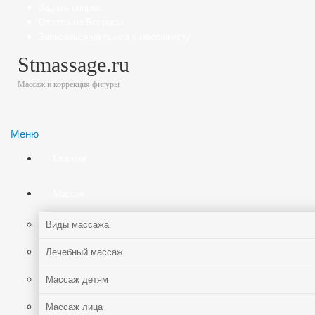
Задать вопрос
Ответы на Вопросы
Записаться на прием к массажисту
Stmassage.ru
Массаж и коррекция фигуры
Меню
Главная
Массаж
Виды массажа
Лечебный массаж
Массаж детям
Массаж лица