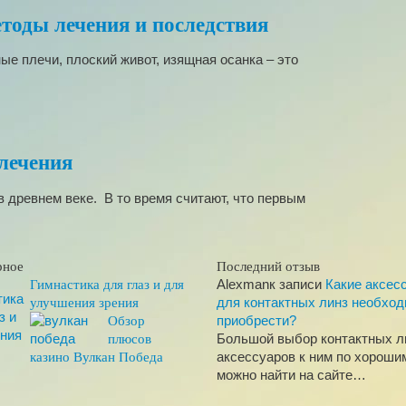
тоды лечения и последствия
ые плечи, плоский живот, изящная осанка – это
лечения
 древнем веке. В то время считают, что первым
рное
Последний отзыв
Alexman
к записи
Какие аксес
Гимнастика для глаз и для
для контактных линз необхо
улучшения зрения
приобрести?
Обзор
Большой выбор контактных л
плюсов
аксессуаров к ним по хороши
казино Вулкан Победа
можно найти на сайте…