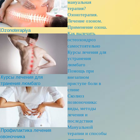
мануальная
терапия?
Озонотерапия.
Лечение озоном.
Применение озона.
Как вылечить
остеохондроз
самостоятельно
Курсы лечения для
устранения
люмбаго
Помощь при
внезапном
приступе боли в
спине
Сколиоз
позвоночника:
виды, методы
лечения и
последствия
Мануальной
терапии и способы
лечения