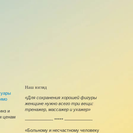
Наш взгляд
суары
«Для сохранения хорошей фигуры
димо
женщине нужно всего три вещи:
тренажер,
массажер и
ухажер»
инз и
м ценам
——————- ***** ——————-
«Больному и несчастному человеку