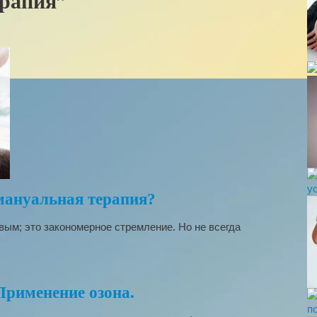
ерапия”
мануальная терапия?
ым; это закономерное стремление. Но не всегда
Применение озона.