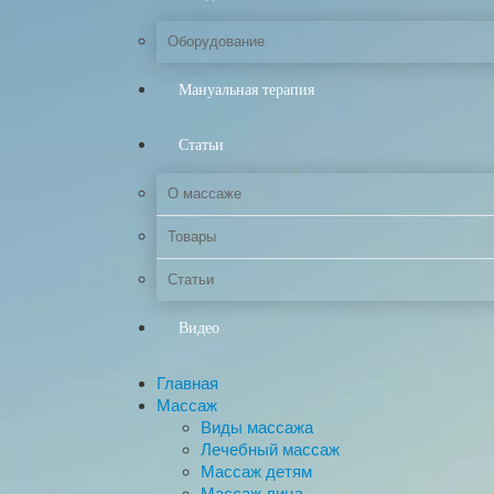
Оборудование
Мануальная терапия
Статьи
О массаже
Товары
Статьи
Видео
Главная
Массаж
Виды массажа
Лечебный массаж
Массаж детям
Массаж лица