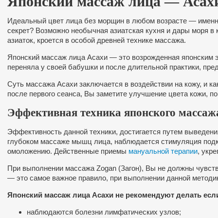
Японский массаж лица — Асах
Идеальный цвет лица без морщин в любом возрасте — именно 
секрет? Возможно необычная азиатская кухня и дары моря в 
азиаток, кроется в особой древней технике массажа.
Японский массаж лица Асахи — это возрожденная японским эк
переняла у своей бабушки и после длительной практики, пре
Суть массажа Асахи заключается в воздействии на кожу, и 
после первого сеанса, Вы заметите улучшение цвета кожи, п
Эффективная техника японского массаж
Эффективность данной техники, достигается путем выведени
глубоком массаже мышц лица, наблюдается стимуляция подко
омоложению. Действенные приемы
мануальной терапии
, укр
При выполнении массажа Zogan (Загон), Вы не должны чувст
— это самое важное правило, при выполнении данной методи
Японский массаж лица Асахи не рекомендуют делать если
наблюдаются болезни лимфатических узлов;