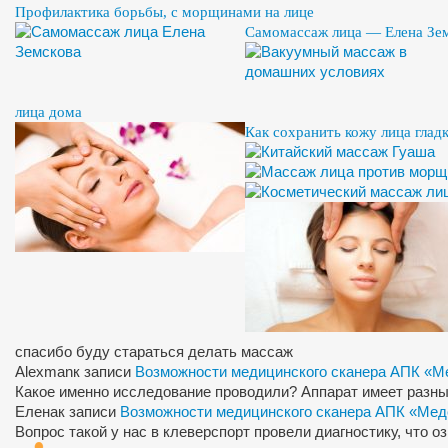
Профилактика борьбы, с морщинами на лице
Самомассаж лица — Елена Зе
лица дома
Как сохранить кожу лица глад
спасибо буду стараться делать массаж
Alexman
к записи
Возможности медицинского сканера АПК «М
Какое именно исследование проводили? Аппарат имеет разны
Елена
к записи
Возможности медицинского сканера АПК «Мед
Вопрос такой у нас в клеверспорт провели диагностику, что 