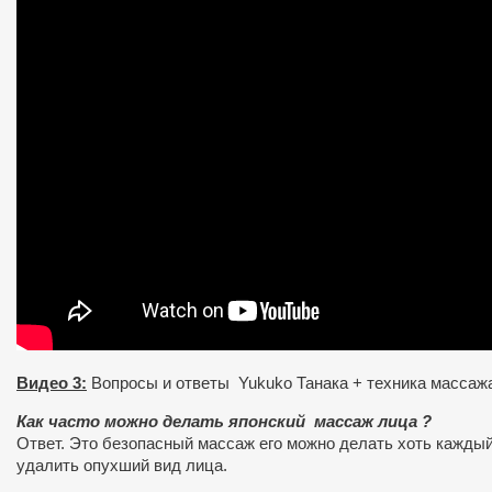
Видео 3:
Вопросы и ответы Yukuko Танака + техника массаж
Как часто можно делать японский массаж лица ?
Ответ. Это безопасный массаж его можно делать хоть кажды
удалить опухший вид лица.