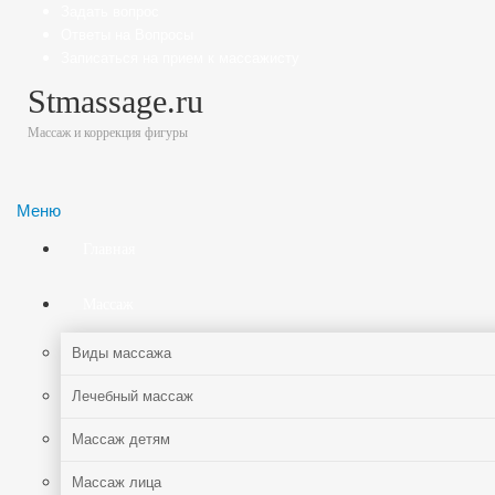
Задать вопрос
Ответы на Вопросы
Записаться на прием к массажисту
Stmassage.ru
Массаж и коррекция фигуры
Меню
Главная
Массаж
Виды массажа
Лечебный массаж
Массаж детям
Массаж лица