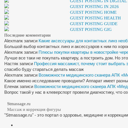
GUEST POSTING IN DIGITA
GUEST POSTING IN 2026
GUEST POSTING HOME
GUEST POSTING HEALTH
GUEST POSTING GUIDE
GUEST POSTING GIG
Последние комментарии
Alexman
к записи
Какие аксессуары для контактных линз нео
Большой выбор контактных линз и аксессуаров к ним по хор
Alexman
к записи
Плюсы покупки квартиры в новостройке чер
Лучше все таки не покупать квартиру, а построить дом. Но э
Настя
к записи
Профессия массажист, почему стоит выбрать 
спасибо буду стараться делать массаж
Alexman
к записи
Возможности медицинского сканера АПК «М
Какое именно исследование проводили? Аппарат имеет разны
Елена
к записи
Возможности медицинского сканера АПК «Мед
Вопрос такой у нас в клеверспорт провели диагностику, что 
Stmassage.ru
Массаж и коррекция фигуры
"Stmassage.ru" - это портал о здоровье, медицине и коррекци