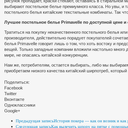
рисунок пропадает, краски стекают, оставаясь в стиральной м
выбирают постельное белье премиумного класса. Но увы, и т
постельного белья китайские текстильные комбинаты. Так ч
Лучшее постельное белье Primavelle по доступной цене и
Тратиться на покупку некачественного постельного белья или 
производителя, действительно порадует покупателей сочета
белья Primavelle говорит лишь о том, что хоть востоку и п
вещей. Только западные компании вложили настолько много д
мире, не опасаясь китайской конкуренции.
Нам же, потребителям, остается выбирать, либо мы выбираем
приобретаем низкого качества китайский ширпотреб, который 
Поделиться:
Facebook
Twitter
Вконтакте
Одноклассники
Google+
Предыдущая запись
История покера — как он возник и как 
Следующая запись
Как вылечить шпору на пятке с помощь