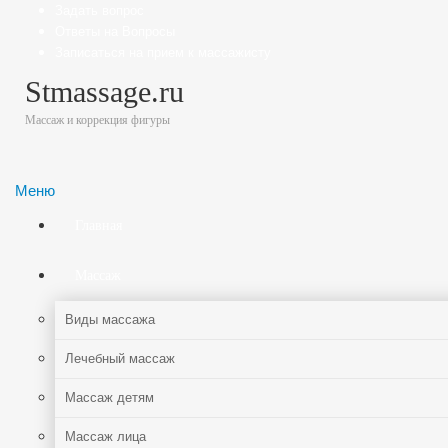
Задать вопрос
Ответы на Вопросы
Записаться на прием к массажисту
Stmassage.ru
Массаж и коррекция фигуры
Меню
Главная
Массаж
Виды массажа
Лечебный массаж
Массаж детям
Массаж лица