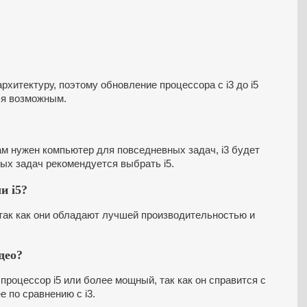
архитектуру, поэтому обновление процессора с i3 до i5
ся возможным.
ам нужен компьютер для повседневных задач, i3 будет
ых задач рекомендуется выбрать i5.
и i5?
 так как они обладают лучшей производительностью и
.
део?
роцессор i5 или более мощный, так как он справится с
 по сравнению с i3.