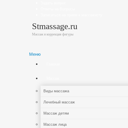
Задать вопрос
Ответы на Вопросы
Записаться на прием к массажисту
Stmassage.ru
Массаж и коррекция фигуры
Меню
Главная
Массаж
Виды массажа
Лечебный массаж
Массаж детям
Массаж лица