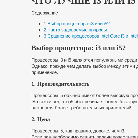
ЧТО ЛУЧШЕ I3 ИЛИ I5
Содержание
1
Выбор процессора: i3 или i5?
2
Часто задаваемые вопросы
3
Сравнение процессоров Intel Core i3 и Intel
Выбор процессора: i3 или i5?
Процессоры i3 и i5 являются популярными среди
Однако, прежде чем делать выбор между этими д
применение.
1. Производительность
Процессоры i5 обычно имеют более высокую прои
Это означает, что i5 обеспечивает более быстру
важно для более требовательных приложений.
2. Цена
Процессоры i5, как правило, дороже, чем i3.
Если вам необходимо решить задачи повседневно