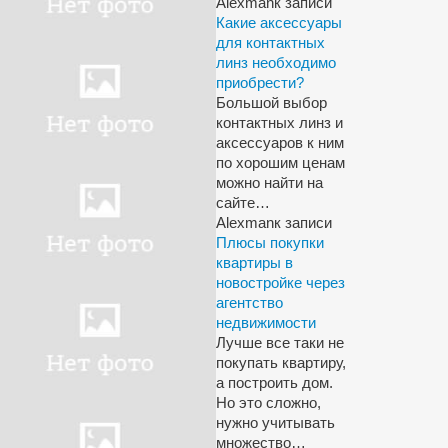
Alexman
к записи
Какие аксессуары
для контактных
линз необходимо
приобрести?
Большой выбор
контактных линз и
аксессуаров к ним
по хорошим ценам
можно найти на
сайте…
Alexman
к записи
Плюсы покупки
квартиры в
новостройке через
агентство
недвижимости
Лучше все таки не
покупать квартиру,
а построить дом.
Но это сложно,
нужно учитывать
множество…