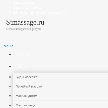
Задать вопрос
Ответы на Вопросы
Записаться на прием к массажисту
Stmassage.ru
Массаж и коррекция фигуры
Меню
Главная
Массаж
Виды массажа
Лечебный массаж
Массаж детям
Массаж лица