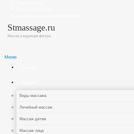
Задать вопрос
Ответы на Вопросы
Записаться на прием к массажисту
Stmassage.ru
Массаж и коррекция фигуры
Меню
Главная
Массаж
Виды массажа
Лечебный массаж
Массаж детям
Массаж лица