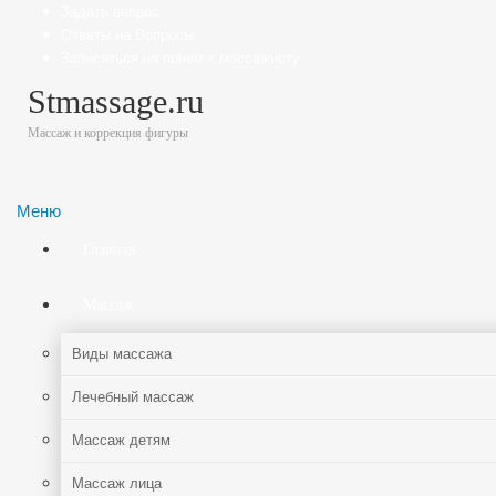
Задать вопрос
Ответы на Вопросы
Записаться на прием к массажисту
Stmassage.ru
Массаж и коррекция фигуры
Меню
Главная
Массаж
Виды массажа
Лечебный массаж
Массаж детям
Массаж лица