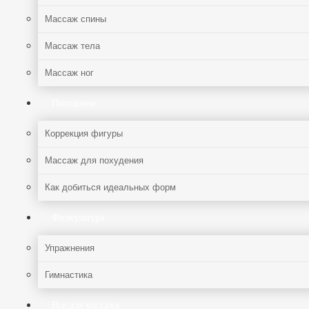
Массаж спины
Массаж тела
Массаж ног
Похудение
Коррекция фигуры
Массаж для похудения
Как добиться идеальных форм
Физкультура
Упражнения
Гимнастика
Все для массажа