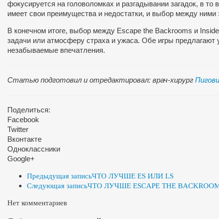
фокусируется на головоломках и разгадывании загадок, в то 
имеет свои преимущества и недостатки, и выбор между ними 
В конечном итоге, выбор между Escape the Backrooms и Inside
задачи или атмосферу страха и ужаса. Обе игры предлагают 
незабываемые впечатления.
Статью подготовил и отредактировал: врач-хирург
Пигови
Поделиться:
Facebook
Twitter
Вконтакте
Одноклассники
Google+
Предыдущая запись
ЧТО ЛУЧШЕ ES ИЛИ LS
Следующая запись
ЧТО ЛУЧШЕ ESCAPE THE BACKROOM
Нет комментариев