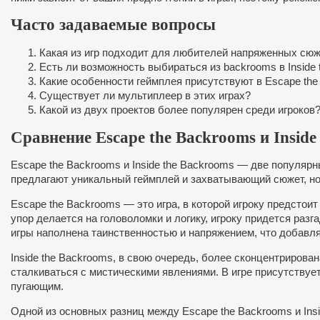
Часто задаваемые вопросы
Какая из игр подходит для любителей напряженных сю
Есть ли возможность выбираться из backrooms в Inside
Какие особенности геймплея присутствуют в Escape th
Существует ли мультиплеер в этих играх?
Какой из двух проектов более популярен среди игроков
Сравнение Escape the Backrooms и Inside
Escape the Backrooms и Inside the Backrooms — две популяр
предлагают уникальный геймплей и захватывающий сюжет, но
Escape the Backrooms — это игра, в которой игроку предстои
упор делается на головоломки и логику, игроку придется раз
игры наполнена таинственностью и напряжением, что добавл
Inside the Backrooms, в свою очередь, более сконцентриров
сталкиваться с мистическими явлениями. В игре присутству
пугающим.
Одной из основных разниц между Escape the Backrooms и Ins