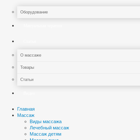
Оборудование
Мануальная терапия
Статьи
О массаже
Товары
Статьи
Видео
Главная
Массаж
Виды массажа
Лечебный массаж
Массаж детям