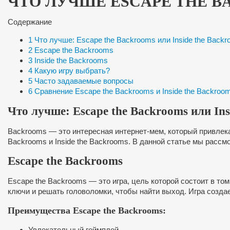
ЧТО ЛУЧШЕ ESCAPE THE B
Содержание
1
Что лучше: Escape the Backrooms или Inside the Back
2
Escape the Backrooms
3
Inside the Backrooms
4
Какую игру выбрать?
5
Часто задаваемые вопросы
6
Сравнение Escape the Backrooms и Inside the Backroo
Что лучше: Escape the Backrooms или Ins
Backrooms — это интересная интернет-мем, который привлека
Backrooms и Inside the Backrooms. В данной статье мы рассм
Escape the Backrooms
Escape the Backrooms — это игра, цель которой состоит в то
ключи и решать головоломки, чтобы найти выход. Игра созда
Преимущества Escape the Backrooms:
Увлекательный геймплей