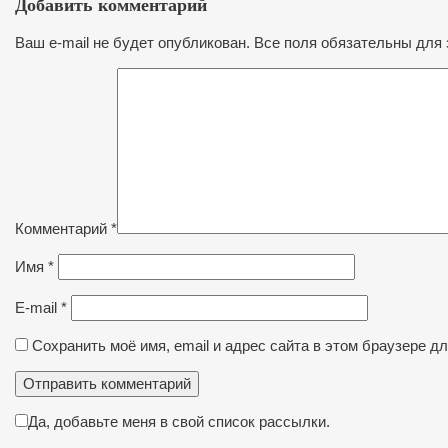
Добавить комментарий
Ваш e-mail не будет опубликован. Все поля обязательны для 
Комментарий
*
Имя
*
E-mail
*
Сохранить моё имя, email и адрес сайта в этом браузере 
Да, добавьте меня в свой список рассылки.