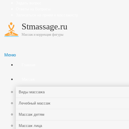
Задать вопрос
Ответы на Вопросы
Записаться на прием к массажисту
Stmassage.ru
Массаж и коррекция фигуры
Меню
Главная
Массаж
Виды массажа
Лечебный массаж
Массаж детям
Массаж лица