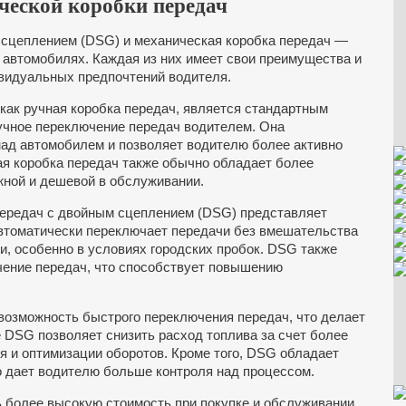
еской коробки передач
 сцеплением (DSG) и механическая коробка передач —
 автомобилях. Каждая из них имеет свои преимущества и
ивидуальных предпочтений водителя.
 как ручная коробка передач, является стандартным
учное переключение передач водителем. Она
над автомобилем и позволяет водителю более активно
я коробка передач также обычно обладает более
жной и дешевой в обслуживании.
передач с двойным сцеплением (DSG) представляет
автоматически переключает передачи без вмешательства
и, особенно в условиях городских пробок. DSG также
чение передач, что способствует повышению
озможность быстрого переключения передач, что делает
DSG позволяет снизить расход топлива за счет более
 и оптимизации оборотов. Кроме того, DSG обладает
о дает водителю больше контроля над процессом.
 более высокую стоимость при покупке и обслуживании,