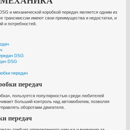
 МЕХАНИКА
DSG и механической коробкой передач является одним из
е трансмиссии имеют свои преимущества и недостатки, и
й и потребностей.
едач
ач
передач DSG
едач DSG
обки передач
робки передач
обка», пользуется популярностью среди любителей
ечивает больший контроль над автомобилем, позволяя
управлять оборотами двигателя.
ки передач
редач требует определенного навыка и внимания за