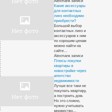
Alexman
к записи
Какие аксессуары
для контактных
линз необходимо
приобрести?
Большой выбор
контактных линз и
аксессуаров к ним
по хорошим ценам
можно найти на
сайте…
Alexman
к записи
Плюсы покупки
квартиры в
новостройке через
агентство
недвижимости
Лучше все таки не
покупать квартиру,
а построить дом.
Но это сложно,
нужно учитывать
множество…