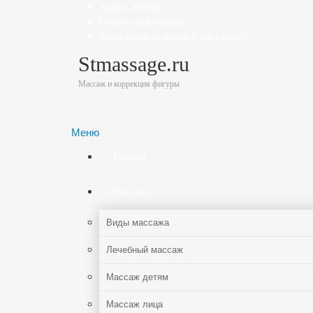
Задать вопрос
Ответы на Вопросы
Записаться на прием к массажисту
Stmassage.ru
Массаж и коррекция фигуры
Меню
Главная
Массаж
Виды массажа
Лечебный массаж
Массаж детям
Массаж лица