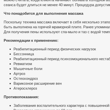
сеанса будет длиться не менее 40 минут. Процедура допусти
Что понадобится для выполнения массажа
Поскольку техника массажа включает в себя несколько этап
быть выполнена на горячей мраморной плите. Ранее упоминал
Для получения пены используют спа-мыло и таз с водой темп
Рекомендации к применению
:
Реабилитационный период физических нагрузок
Бессонница
Реабилитационный период психоэмоционального нестаб
Ревматизм
Мышечные боли
Артроз
Остеохондроз
Варикозное расширение вен
Атеросклероз
Противопоказания:
Заболевания воспалительного характера с повышенной т