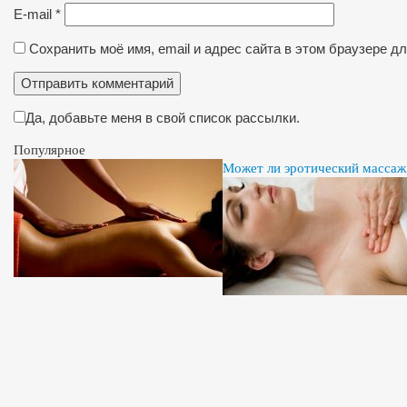
E-mail
*
Сохранить моё имя, email и адрес сайта в этом браузере 
Да, добавьте меня в свой список рассылки.
Популярное
Может ли эротический массаж