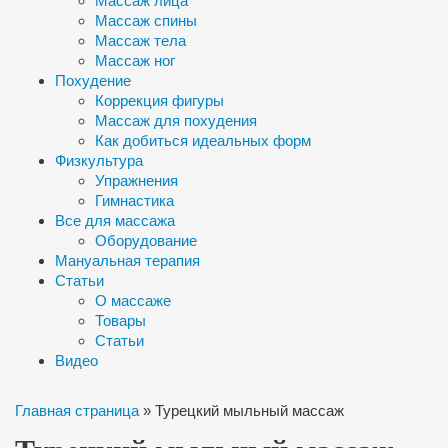
Массаж лица
Массаж спины
Массаж тела
Массаж ног
Похудение
Коррекция фигуры
Массаж для похудения
Как добиться идеальных форм
Физкультура
Упражнения
Гимнастика
Все для массажа
Оборудование
Мануальная терапия
Статьи
О массаже
Товары
Статьи
Видео
Главная страница
»
Турецкий мыльный массаж