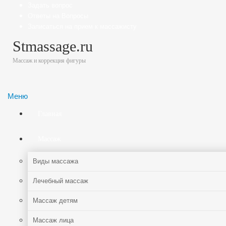
Задать вопрос
Ответы на Вопросы
Записаться на прием к массажисту
Stmassage.ru
Массаж и коррекция фигуры
Меню
Главная
Массаж
Виды массажа
Лечебный массаж
Массаж детям
Массаж лица