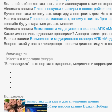
Большой выбор контактных линз и аксессуаров к ним по хор
Alexman
к записи
Плюсы покупки квартиры в новостройке чер
Лучше все таки не покупать квартиру, а построить дом. Но э
Настя
к записи
Профессия массажист, почему стоит выбрать 
спасибо буду стараться делать массаж
Alexman
к записи
Возможности медицинского сканера АПК «М
Какое именно исследование проводили? Аппарат имеет разны
Елена
к записи
Возможности медицинского сканера АПК «Мед
Вопрос такой у нас в клеверспорт провели диагностику, что 
Stmassage.ru
Массаж и коррекция фигуры
"Stmassage.ru" - это портал о здоровье, медицине и коррекци
Популярное
Гимнастика для глаз и для улучшения зрения
Обзор плюсов казино Вулкан Победа