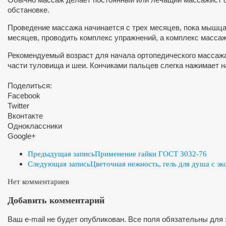
обстановке.
Проведение массажа начинается с трех месяцев, пока мышцам
месяцев, проводить комплекс упражнений, а комплекс массаж
Рекомендуемый возраст для начала ортопедического массажа 
части туловища и шеи. Кончиками пальцев слегка нажимает н
Поделиться:
Facebook
Twitter
Вконтакте
Одноклассники
Google+
Предыдущая запись
Применение гайки ГОСТ 3032-76
Следующая запись
Цветочная нежность, гель для душа с эк
Нет комментариев
Добавить комментарий
Ваш e-mail не будет опубликован. Все поля обязательны для 