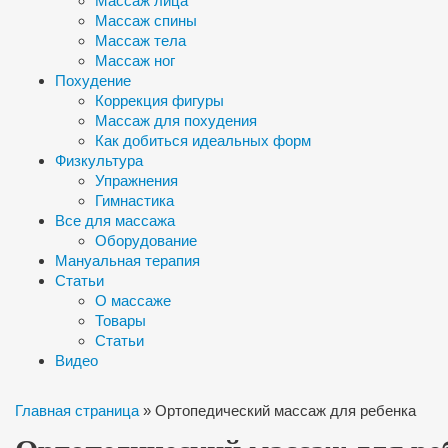
Массаж лица
Массаж спины
Массаж тела
Массаж ног
Похудение
Коррекция фигуры
Массаж для похудения
Как добиться идеальных форм
Физкультура
Упражнения
Гимнастика
Все для массажа
Оборудование
Мануальная терапия
Статьи
О массаже
Товары
Статьи
Видео
Главная страница
»
Ортопедический массаж для ребенка