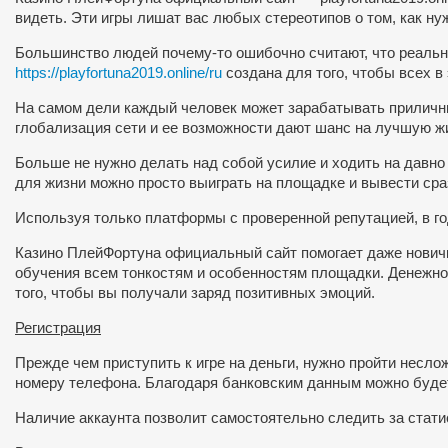
видеть. Эти игры лишат вас любых стереотипов о том, как нуж
Большинство людей почему-то ошибочно считают, что реальн
https://playfortuna2019.online/ru
создана для того, чтобы всех в 
На самом дели каждый человек может зарабатывать приличные
глобализация сети и ее возможности дают шанс на лучшую ж
Больше не нужно делать над собой усилие и ходить на давно
для жизни можно просто выиграть на площадке и вывести сра
Используя только платформы с проверенной репутацией, в г
Казино ПлейФортуна официальный сайт помогает даже новичк
обучения всем тонкостям и особенностям площадки. Денежно
того, чтобы вы получали заряд позитивных эмоций.
Регистрация
Прежде чем приступить к игре на деньги, нужно пройти несло
номеру телефона. Благодаря банковским данным можно будет
Наличие аккаунта позволит самостоятельно следить за стати