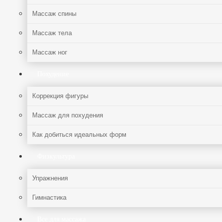
Массаж спины
Массаж тела
Массаж ног
Похудение
Коррекция фигуры
Массаж для похудения
Как добиться идеальных форм
Физкультура
Упражнения
Гимнастика
Все для массажа