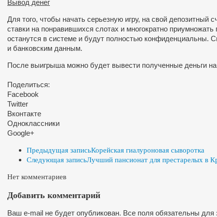
Вывод денег
Для того, чтобы начать серьезную игру, на свой депозитный 
ставки на понравившихся слотах и многократно приумножать 
останутся в системе и будут полностью конфиденциальны. Си
и банковским данным.
После выигрыша можно будет вывести полученные деньги на к
Поделиться:
Facebook
Twitter
Вконтакте
Одноклассники
Google+
Предыдущая запись
Корейская гиалуроновая сыворотка
Следующая запись
Лучший пансионат для престарелых в К
Нет комментариев
Добавить комментарий
Ваш e-mail не будет опубликован. Все поля обязательны для 