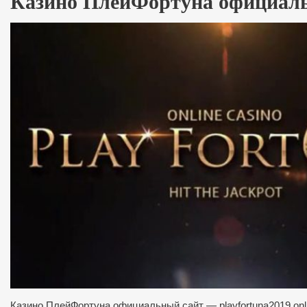
Казино ПлейФортуна официаль
Казино ПлейФортуна официальный сайт — playfortuna2019.onli