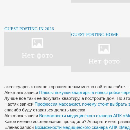
GUEST POSTING IN 2026
GUEST POSTING HOME
аксессуаров к ним по хорошим ценам можно найти на сайте…
Alexman
к записи
Плюсы покупки квартиры в новостройке чер
Лучше все таки не покупать квартиру, а построить дом. Но э
Настя
к записи
Профессия массажист, почему стоит выбрать 
спасибо буду стараться делать массаж
Alexman
к записи
Возможности медицинского сканера АПК «М
Какое именно исследование проводили? Аппарат имеет разны
Елена
к записи
Возможности медицинского сканера АПК «Мед