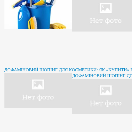
ДОФАМІНОВИЙ ШОПІНГ ДЛЯ КОСМЕТИКИ: ЯК «КУПИТИ» К
ДОФАМІНОВИЙ ШОПІНГ ДЛЯ