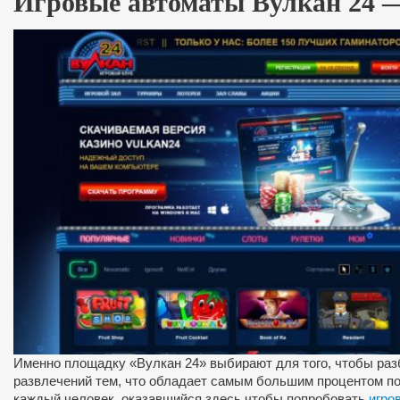
Игровые автоматы Вулкан 24 
Именно площадку «Вулкан 24» выбирают для того, чтобы разб
развлечений тем, что обладает самым большим процентом по
каждый человек, оказавшийся здесь чтобы попробовать
игро