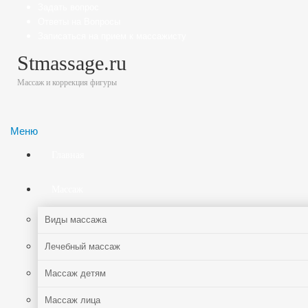
Задать вопрос
Ответы на Вопросы
Записаться на прием к массажисту
Stmassage.ru
Массаж и коррекция фигуры
Меню
Главная
Массаж
Виды массажа
Лечебный массаж
Массаж детям
Массаж лица