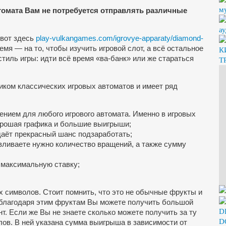
м
томата Вам не потребуется отправлять различные
а
 вот здесь
play-vulkangames.com/igrovye-apparaty/diamond-
емя — на то, чтобы изучить игровой слот, а всё остальное
К
стиль игры: идти всё время «ва-банк» или же стараться
T
ком классических игровых автоматов и имеет ряд
ением для любого игрового автомата. Именно в игровых
рошая графика и большие выигрыши;
даёт прекрасный шанс подзаработать;
вливаете
нужно количество вращений, а также сумму
а максимальную ставку;
х символов. Стоит помнить, что это не обычные фрукты и
благодаря этим фруктам Вы можете получить большой
D
. Если же Вы не знаете сколько можете получить за ту
D
лов. В ней указана сумма выигрыша в зависимости от