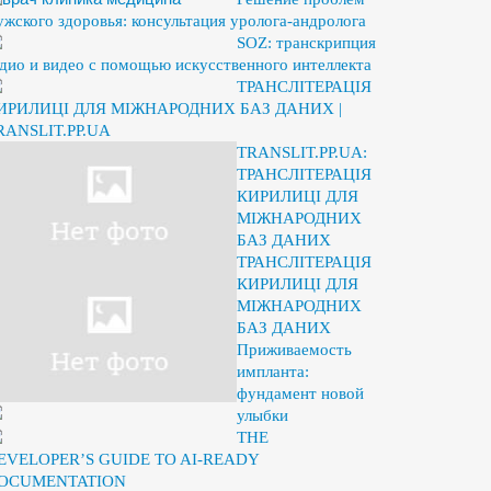
ужского здоровья: консультация уролога-андролога
SOZ: транскрипция
удио и видео с помощью искусственного интеллекта
ТРАНСЛІТЕРАЦІЯ
ИРИЛИЦІ ДЛЯ МІЖНАРОДНИХ БАЗ ДАНИХ |
RANSLIT.PP.UA
TRANSLIT.PP.UA:
ТРАНСЛІТЕРАЦІЯ
КИРИЛИЦІ ДЛЯ
МІЖНАРОДНИХ
БАЗ ДАНИХ
ТРАНСЛІТЕРАЦІЯ
КИРИЛИЦІ ДЛЯ
МІЖНАРОДНИХ
БАЗ ДАНИХ
Приживаемость
импланта:
фундамент новой
улыбки
THE
EVELOPER’S GUIDE TO AI-READY
OCUMENTATION