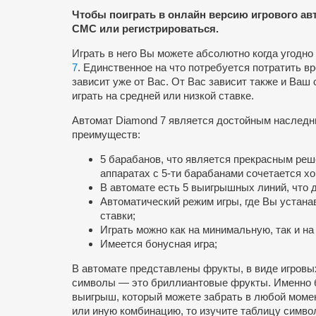
Чтобы поиграть в онлайн версию игрового ав
СМС или регистрироваться.
Играть в него Вы можете абсолютно когда угодно
7
. Единственное на что потребуется потратить вр
зависит уже от Вас. От Вас зависит также и Ваш 
играть на средней или низкой ставке.
Автомат Diamond 7 является достойным наследни
преимуществ:
5 барабанов, что является прекрасным реш
аппаратах с
5-ти
барабанами сочетается хо
В автомате есть 5 выигрышных линий, что 
Автоматический режим игры, где Вы
устана
ставки;
Играть можно как на минимальную, так и н
Имеется бонусная игра;
В автомате представлены фрукты, в виде игровы
символы — это бриллиантовые фрукты. Именно 
выигрыш, который можете забрать в любой момент
или иную комбинацию, то изучите таблицу симво