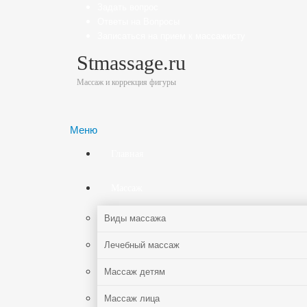
Задать вопрос
Ответы на Вопросы
Записаться на прием к массажисту
Stmassage.ru
Массаж и коррекция фигуры
Меню
Главная
Массаж
Виды массажа
Лечебный массаж
Массаж детям
Массаж лица