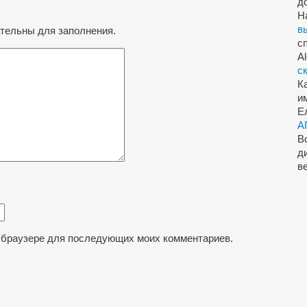
д
Н
в
ательны для заполнения.
с
A
с
К
и
Е
А
В
д
в
ом браузере для последующих моих комментариев.