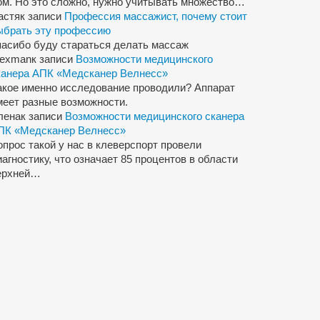
ом. Но это сложно, нужно учитывать множество…
астя
к записи
Профессия массажист, почему стоит
ыбрать эту профессию
пасибо буду стараться делать массаж
lexman
к записи
Возможности медицинского
канера АПК «Медсканер Велнесс»
акое именно исследование проводили? Аппарат
меет разные возможности.
лена
к записи
Возможности медицинского сканера
ПК «Медсканер Велнесс»
опрос такой у нас в клеверспорт провели
иагностику, что означает 85 процентов в области
ерхней…