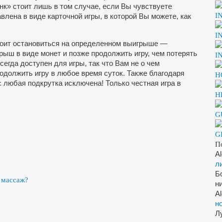
анк» стоит лишь в том случае, если Вы чувствуете
I
влена в виде карточной игры, в которой
Вы можете, как
I
стоит остановиться на определенном выигрыше —
ыш в виде монет и позже продолжить игру, чем потерять
I
егда доступен для игры, так что Вам не о чем
одолжить игру в любое время суток. Также благодаря
H
 любая подкрутка исключена! Только честная игра в
H
G
G
П
A
л
Б
 массаж?
н
A
н
Л