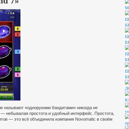
nd 7»
M
Ш
Б
Ш
Б
Ш
Б
Ш
Б
Д
К
ие называют «однорукими бандитами» никогда не
у
 — небывалая простота и удобный интерфейс. Простота,
тов — это всё объединила компания Novomatic в своём
п