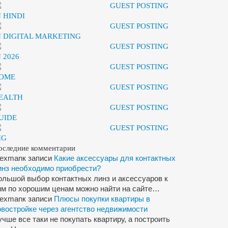
GUEST POSTING
N HINDI
GUEST POSTING
N DIGITAL MARKETING
GUEST POSTING
N 2026
GUEST POSTING
OME
GUEST POSTING
EALTH
GUEST POSTING
UIDE
GUEST POSTING
IG
оследние комментарии
lexman
к записи
Какие аксессуары для контактных
инз необходимо приобрести?
ольшой выбор контактных линз и аксессуаров к
им по хорошим ценам можно найти на сайте…
lexman
к записи
Плюсы покупки квартиры в
овостройке через агентство недвижимости
учше все таки не покупать квартиру, а построить