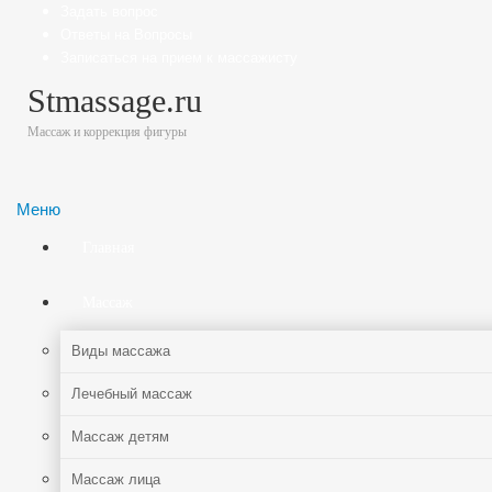
Задать вопрос
Ответы на Вопросы
Записаться на прием к массажисту
Stmassage.ru
Массаж и коррекция фигуры
Меню
Главная
Массаж
Виды массажа
Лечебный массаж
Массаж детям
Массаж лица