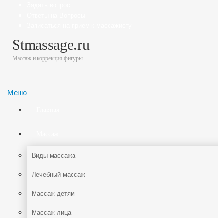
Задать вопрос
Ответы на Вопросы
Записаться на прием к массажисту
Stmassage.ru
Массаж и коррекция фигуры
Меню
Главная
Массаж
Виды массажа
Лечебный массаж
Массаж детям
Массаж лица