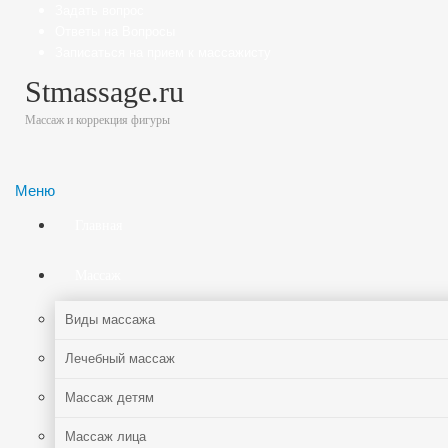
Задать вопрос
Ответы на Вопросы
Записаться на прием к массажисту
Stmassage.ru
Массаж и коррекция фигуры
Меню
Главная
Массаж
Виды массажа
Лечебный массаж
Массаж детям
Массаж лица