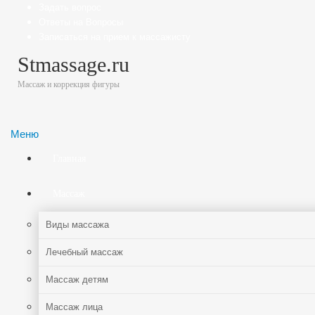
Задать вопрос
Ответы на Вопросы
Записаться на прием к массажисту
Stmassage.ru
Массаж и коррекция фигуры
Меню
Главная
Массаж
Виды массажа
Лечебный массаж
Массаж детям
Массаж лица