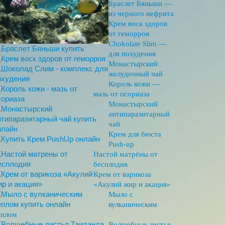
Браслет Бяньши —
из черного нефрита
Крем воск здоров
от геморроя
Chokolate Slim —
для похудения
Монастырский
желудочный чай
Король кожи —
мазь от псориаза
Монастырский
антипаразитарный
чай
Крем для бюста
Push-up
Настой матрёны от
бесплодия
Крем от варикоза
«Акулий жир и акация»
Мыло с
вулканическим
еплом
Волшебные листья