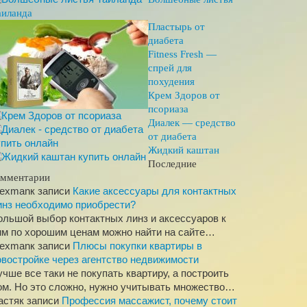
аиланда
Пластырь от
диабета
Fitness Fresh —
спрей для
похудения
Крем Здоров от
псориаза
Диалек — средство
от диабета
Жидкий каштан
Последние
омментарии
lexman
к записи
Какие аксессуары для контактных
инз необходимо приобрести?
ольшой выбор контактных линз и аксессуаров к
им по хорошим ценам можно найти на сайте…
lexman
к записи
Плюсы покупки квартиры в
овостройке через агентство недвижимости
учше все таки не покупать квартиру, а построить
ом. Но это сложно, нужно учитывать множество…
астя
к записи
Профессия массажист, почему стоит