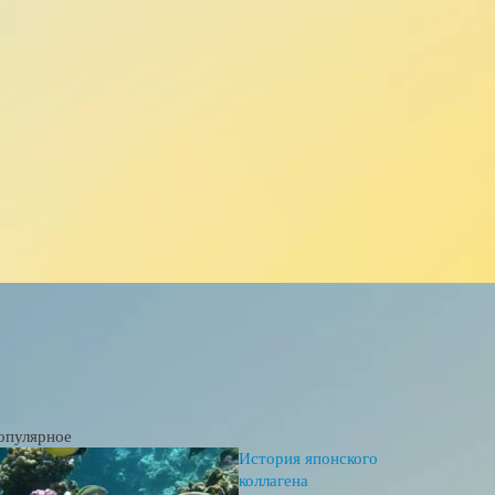
опулярное
История японского
коллагена