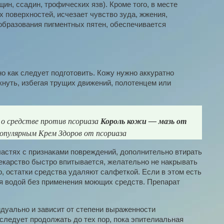
ин, ссадин, трофических язв). Кроме того, в месте
поверхностей, исчезает чувство зуда, жжения,
 образования пигментных пятен, обеспечивается
о как следует подготовить. Кожу нужно аккуратно
нуть, избегая трущих движений, полотенцем или
о средстве против псориаза
Король кожи — мазь от
популярным Крем Здоров от псориаза
астях с признаками повреждений, дополнительно втирать
лекарство быстро впитывается, желательно не накрывать
о, остатки средства удаляют салфеткой. Если в этом есть
я водой без применения моющих средств. Препарат
дуально и зависит от степени выраженности
следует продолжать до тех пор, пока эпителиальная