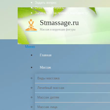
Задать вопрос
Ответы на Вопросы
Записаться на прием к массажисту
Stmassage.ru
Массаж и коррекция фигуры
Меню
Главная
Массаж
Виды массажа
Лечебный массаж
Массаж детям
Массаж лица