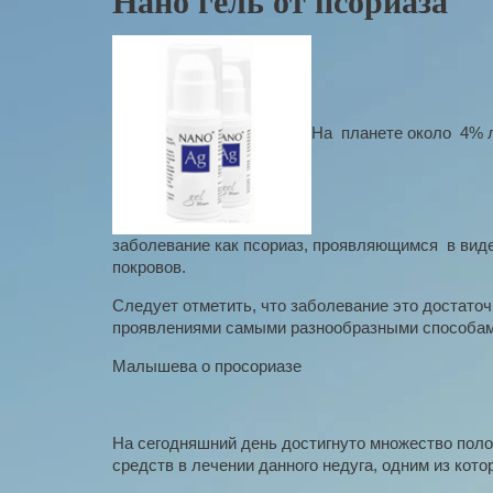
Нано гель от псориаза
На планете около 4% 
заболевание как псориаз, проявляющимся в ви
покровов.
Следует отметить, что заболевание это достаточн
проявлениями самыми разнообразными способам
Малышева о просориазе
На сегодняшний день достигнуто множество пол
средств в лечении данного недуга, одним из ко