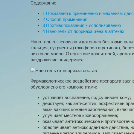
Содержание
1
Показания к применению и механизм дейс
2
Способ применения
3
Противопоказания к использованию
4
Нано гель от псориаза цена в аптеках
Нано-гель от псориаза изготовлен без гормональ
кальция, нутриенты (токоферол и ретинол), бере
пихтовое масло. Отсутствие красителей, аромат
раздражение эпидермиса.
Фармакологическое воздействие препарата заклю
обусловлено его компонентами:
устраняет воспаление, подсушивает кожу;
действует, как антисептик, эффективен пра
вызывающих кожные заболевания, включая 
улучшает местное кровообращение;
оказывает антитоксическое и противоотечн
обеспечивает антиоксидантное действие, 
питание клеток эпидермиса, запускает мех