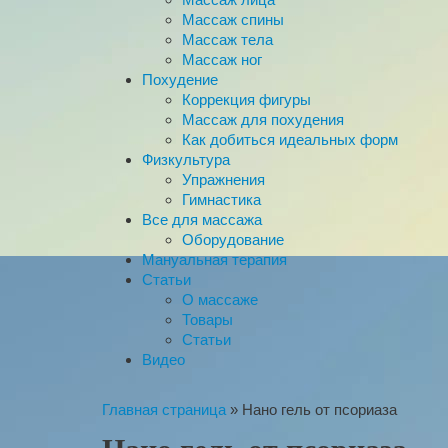
Массаж спины
Массаж тела
Массаж ног
Похудение
Коррекция фигуры
Массаж для похудения
Как добиться идеальных форм
Физкультура
Упражнения
Гимнастика
Все для массажа
Оборудование
Мануальная терапия
Статьи
О массаже
Товары
Статьи
Видео
Главная страница
»
Нано гель от псориаза