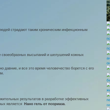
людей страдают таким хроническим инфекционным
де своеобразных высыпаний и шелушений кожных
о давние, и все это время человечество борется с его
и.
ожительных результатов в разработке эффективных
торых является
Нано гель от псориаза
.
п