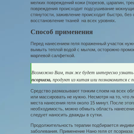
мелких повреждений кожи (порезов, царапин, трещ
повреждения происходит подсушивание мокнущих 
стянутости, заживление происходит быстро, без
восстановление тканей на всех уровнях.
Способ применения
Перед нанесением геля пораженный участок нужн
вымыть теплой водой с мылом, осторожно промок
марлевой салфеткой.
Возможно Вам, так же будет интересно узнать 
псориаза,
продукт из китая или познакомится с 
Средство размазывают тонким слоем на всех обл
или массировать не нужно. Несмотря на то, что 
места нанесения геля около 15 минут. После этог
необходимость, можно обмыть область нанесени
следует наносить дважды в сутки.
Продолжительность терапии подбирается индиви
заболевания. Применение Нано геля от псориаза 