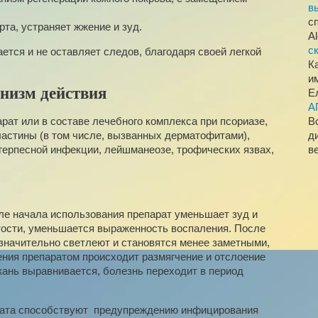
в
с
та, устраняет жжение и зуд.
A
с
ется и не оставляет следов, благодаря своей легкой
К
и
низм действия
Е
А
рат или в составе лечебного комплекса при псориазе,
В
ластины (в том числе, вызванных дерматофитами),
д
 герпесной инфекции, лейшманеозе, трофических язвах,
в
осле начала использования препарат уменьшает зуд и
тости, уменьшается выраженность воспаления. После
значительно светлеют и становятся менее заметными,
ения препаратом происходит размягчение и отслоение
кань выравнивается, болезнь переходит в период
рата способствуют предупреждению инфицирования