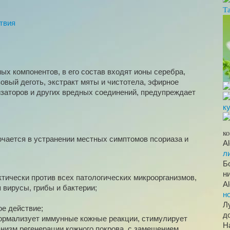
Т
твия
ных компонентов, в его состав входят ионы серебра,
зовый деготь, экстракт мяты и чистотела, эфирное
изаторов и других вредных соединений, предупреждает
к
чается в устранении местных симптомов псориаза и
A
л
Б
н
ктически против всех патологических микроорганизмов,
A
вирусы, грибы и бактерии;
н
Л
ое действие;
д
нормализует иммунные кожные реакции, стимулирует
Н
анизм регенерации кожного покрова, с замещением