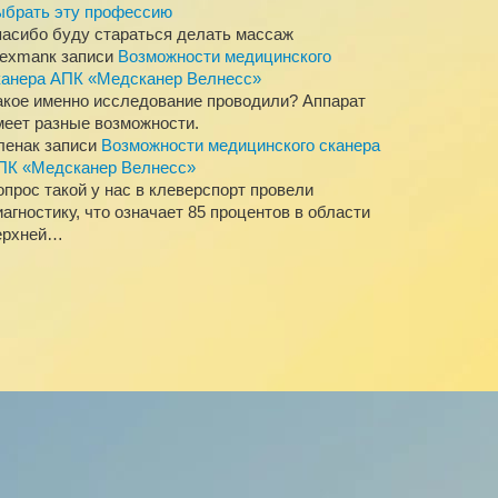
ыбрать эту профессию
пасибо буду стараться делать массаж
lexman
к записи
Возможности медицинского
канера АПК «Медсканер Велнесс»
акое именно исследование проводили? Аппарат
меет разные возможности.
лена
к записи
Возможности медицинского сканера
ПК «Медсканер Велнесс»
опрос такой у нас в клеверспорт провели
иагностику, что означает 85 процентов в области
ерхней…