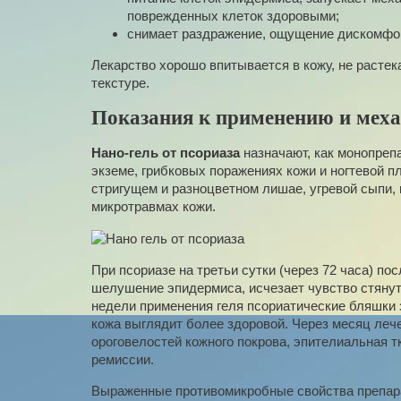
поврежденных клеток здоровыми;
снимает раздражение, ощущение дискомфор
Лекарство хорошо впитывается в кожу, не растека
текстуре.
Показания к применению и меха
Нано-гель от псориаза
назначают, как монопрепа
экземе, грибковых поражениях кожи и ногтевой п
стригущем и разноцветном лишае, угревой сыпи,
микротравмах кожи.
При псориазе на третьи сутки (через 72 часа) п
шелушение эпидермиса, исчезает чувство стяну
недели применения геля псориатические бляшки 
кожа выглядит более здоровой. Через месяц леч
ороговелостей кожного покрова, эпителиальная т
ремиссии.
Выраженные противомикробные свойства препа