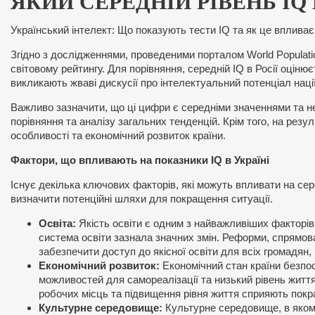
ЯКИЙ СЕРЕДНІЙ РІВЕНЬ IQ 
Український інтелект: Що показують тести IQ та як це впливає
Згідно з дослідженнями, проведеними порталом World Population
світовому рейтингу. Для порівняння, середній IQ в Росії оцінюєт
викликають жваві дискусії про інтелектуальний потенціал нації
Важливо зазначити, що ці цифри є середніми значеннями та н
порівняння та аналізу загальних тенденцій. Крім того, на резу
особливості та економічний розвиток країни.
Фактори, що впливають на показники IQ в Україні
Існує декілька ключових факторів, які можуть впливати на сер
визначити потенційні шляхи для покращення ситуації.
Освіта:
Якість освіти є одним з найважливіших факторів,
система освіти зазнала значних змін. Реформи, спрямов
забезпечити доступ до якісної освіти для всіх громадян,
Економічний розвиток:
Економічний стан країни безпос
можливостей для самореалізації та низький рівень життя 
робочих місць та підвищення рівня життя сприяють покр
Культурне середовище:
Культурне середовище, в якому