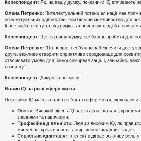
Кореспондент:
Як, на вашу думку, показники IQ впливають на
Олена Петренко:
"Інтелектуальний потенціал нації має прямий
інтелектуальних здібностей, тим більше можливостей для розв
Інвестиції в освіту та підтримка талановитих людей є ключем 
Кореспондент:
Що, на вашу думку, необхідно зробити для по
Олена Петренко:
"По-перше, необхідно забезпечити доступ до 
друге, важливо створити сприятливе середовище для розвитку
створювати умови для їхньої самореалізації. І, звичайно, важ
розвитку."
Кореспондент:
Дякую за розмову!
Вплив IQ на різні сфери життя
Показники IQ мають вплив на багато сфер життя, включаючи ос
Освіта:
Високий рівень IQ часто асоціюється з кращими 
знаннями та навичками.
Професійна діяльність:
Люди з високим IQ, як правило,
мислення, креативності та вирішення складних задач.
Соціальна адаптація:
Інтелект відіграє важливу роль у 