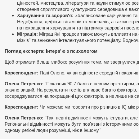
цінностей, мистецтва, літератури та науки стимулює розв
створення сприятливого культурного середовища є важл
Харчування та здоров'я:
Збалансоване харчування та т
Недоїдання, дефіцит вітамінів та мінералів, а також стр
на покращення харчування та підтримку здоров'я населе
Міграція:
Міграційні процеси також можуть впливати на с
мізків" та зниження інтелектуального потенціалу. Водноч
Погляд експерта: Інтерв'ю з психологом
Щоб отримати більш глибоке розуміння теми, ми звернулися до
Кореспондент:
Пані Олено, як ви оцінюєте середній показник 
Олена Петренко:
"Показник 90,7 балів є певним орієнтиром, 
значно вищий. На результати тестів впливає багато факторів,
зосереджуватися на покращенні цих факторів, а не лише на с
Кореспондент:
Чи можемо ми говорити про різницю в IQ між р
Олена Петренко:
"Так, певні відмінності можуть існувати, ал
Регіональні відмінності можуть бути пов'язані з історичними 
одному регіоні люди розумніші, ніж в іншому."