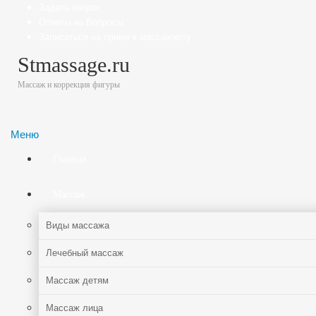
Задать вопрос
Ответы на Вопросы
Записаться на прием к массажисту
Stmassage.ru
Массаж и коррекция фигуры
Меню
Главная
Массаж
Виды массажа
Лечебный массаж
Массаж детям
Массаж лица