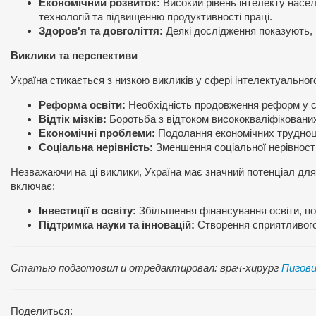
Економічний розвиток:
Високий рівень інтелекту насел
технологій та підвищенню продуктивності праці.
Здоров'я та довголіття:
Деякі дослідження показують, 
Виклики та перспективи
Україна стикається з низкою викликів у сфері інтелектуальног
Реформа освіти:
Необхідність продовження реформ у сис
Відтік мізків:
Боротьба з відтоком висококваліфікованих
Економічні проблеми:
Подолання економічних труднощі
Соціальна нерівність:
Зменшення соціальної нерівності
Незважаючи на ці виклики, Україна має значний потенціал для
включає:
Інвестиції в освіту:
Збільшення фінансування освіти, по
Підтримка науки та інновацій:
Створення сприятливог
Статью подготовил и отредактировал: врач-хирург
Пигови
Поделиться: