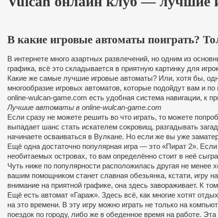
Vulcan онлайн клуб — лучшие 
В какие игровые автоматы поиграть? То
В интернете много азартных развлечений, но одним из основн
графика, всё это складывается в приятную картинку для игр
Какие же самые лучшие игровые автоматы? Или, хотя бы, одн
многообразие игровых автоматов, которые подойдут вам и по 
online-wulcan-game.com есть удобная система навигации, к п
Лучшие автоматы в online-wulcan-game.com
Если сразу не можете решить во что играть, то можете попро
выпадает шанс стать искателем сокровищ, разгадывать загадк
начинаете осваиваться в Вулкане. Но если же вы уже заматер
Ещё одна достаточно популярная игра — это «Пират 2». Если
необитаемых островах, то вам определённо стоит в неё сыгра
Чуть ниже по популярности расположилась другая не менее 
вашим помощником станет славная обезьянка, кстати, игру на
внимание на приятной графике, она здесь завораживает. К том
Ещё есть автомат «Гараж». Здесь всё, как многие хотят отдых
на это времени. В эту игру можно играть не только на компью
поездок по городу, либо же в обеденное время на работе. Эта