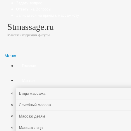
Задать вопрос
Ответы на Вопросы
Записаться на прием к массажисту
Stmassage.ru
Массаж и коррекция фигуры
Меню
Главная
Массаж
Виды массажа
Лечебный массаж
Массаж детям
Массаж лица