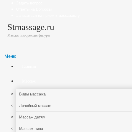
Задать вопрос
Ответы на Вопросы
Записаться на прием к массажисту
Stmassage.ru
Массаж и коррекция фигуры
Меню
Главная
Массаж
Виды массажа
Лечебный массаж
Массаж детям
Массаж лица