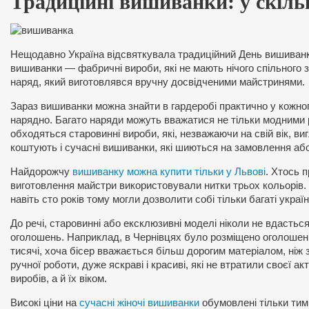
Традиційні вишиванки: у скіль
Нещодавно Україна відсвяткувала традиційний День вишиванки,
вишиванки — фабричні вироби, які не мають нічого спільного 
наряд, який виготовлявся вручну досвідченими майстринями.
Зараз вишиванки можна знайти в гардеробі практично у кожног
нарядно. Багато наряди можуть вважатися не тільки модними 
обходяться старовинні вироби, які, незважаючи на свій вік, виг
коштують і сучасні вишиванки, які шиються на замовлення аб
Найдорожчу
вишиванку можна купити тільки у Львові
. Хтось п
виготовлення майстри використовували нитки трьох кольорів.
навіть сто років тому могли дозволити собі тільки багаті укр
До речі, старовинні або ексклюзивні моделі ніколи не вдастьс
оголошень. Наприклад, в Чернівцях було розміщено оголошення
тисячі, хоча бісер вважається більш дорогим матеріалом, ніж з
ручної роботи, дуже яскраві і красиві, які не втратили своєї ак
виробів, а й їх віком.
Високі ціни на
сучасні жіночі вишиванки
обумовлені тільки тим