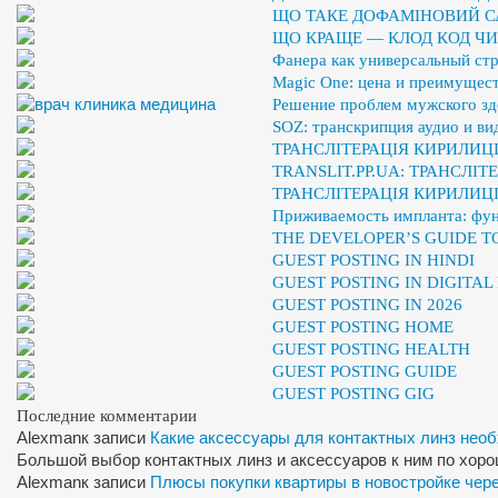
ЩО ТАКЕ ДОФАМІНОВИЙ С
ЩО КРАЩЕ — КЛОД КОД ЧИ
Фанера как универсальный ст
Magic One: цена и преимущест
Решение проблем мужского здо
SOZ: транскрипция аудио и ви
ТРАНСЛІТЕРАЦІЯ КИРИЛИЦІ
TRANSLIT.PP.UA: ТРАНСЛІ
ТРАНСЛІТЕРАЦІЯ КИРИЛИЦ
Приживаемость импланта: фу
THE DEVELOPER’S GUIDE 
GUEST POSTING IN HINDI
GUEST POSTING IN DIGITA
GUEST POSTING IN 2026
GUEST POSTING HOME
GUEST POSTING HEALTH
GUEST POSTING GUIDE
GUEST POSTING GIG
Последние комментарии
Alexman
к записи
Какие аксессуары для контактных линз нео
Большой выбор контактных линз и аксессуаров к ним по хор
Alexman
к записи
Плюсы покупки квартиры в новостройке чер