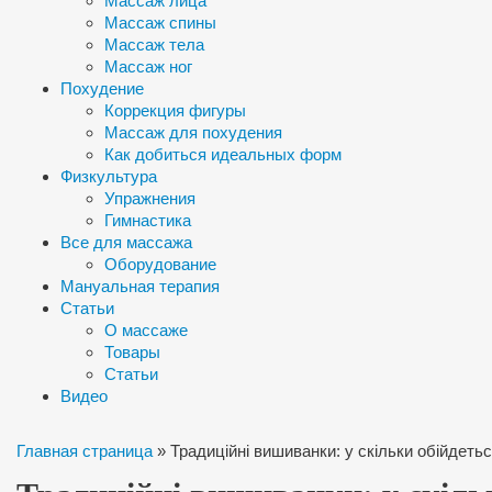
Массаж лица
Массаж спины
Массаж тела
Массаж ног
Похудение
Коррекция фигуры
Массаж для похудения
Как добиться идеальных форм
Физкультура
Упражнения
Гимнастика
Все для массажа
Оборудование
Мануальная терапия
Статьи
О массаже
Товары
Статьи
Видео
Главная страница
»
Традиційні вишиванки: у скільки обійдет