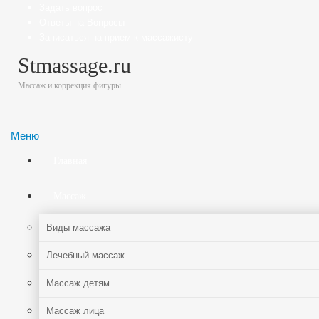
Задать вопрос
Ответы на Вопросы
Записаться на прием к массажисту
Stmassage.ru
Массаж и коррекция фигуры
Меню
Главная
Массаж
Виды массажа
Лечебный массаж
Массаж детям
Массаж лица