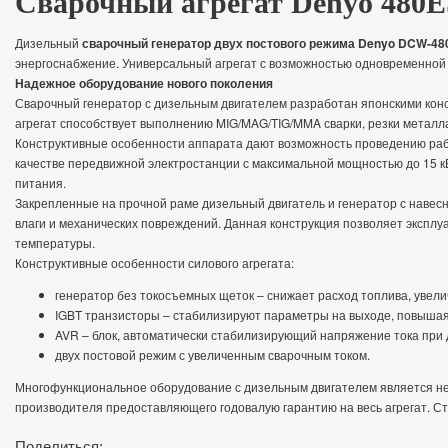
Сварочный агрегат Denyo 480E
Дизельный
сварочный генератор двух постового режима Denyo DCW-4
энергоснабжение. Универсальный агрегат с возможностью одновременной 
Надежное оборудование нового поколения
Сварочный генератор с дизельным двигателем разработан японскими конс
агрегат способствует выполнению MIG/MAG/TIG/MMA сварки, резки металл
Конструктивные особенности аппарата дают возможность проведению рабо
качестве передвижной электростанции с максимальной мощностью до 15 к
питания.
Закрепленные на прочной раме дизельный двигатель и генератор с наве
влаги и механических повреждений. Данная конструкция позволяет эксплуа
температуры.
Конструктивные особенности силового агрегата:
генератор без токосъемных щеток – снижает расход топлива, увел
IGBT транзисторы – стабилизируют параметры на выходе, повышая
AVR – блок, автоматически стабилизирующий напряжение тока при 
двух постовой режим с увеличенным сварочным током.
Многофункциональное оборудование с дизельным двигателем является н
производителя предоставляющего годовалую гарантию на весь агрегат. Ст
Поделиться: