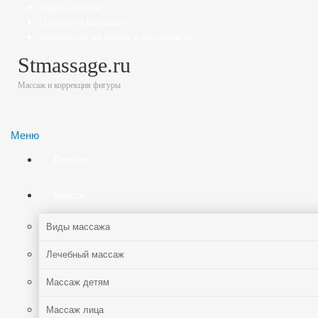
Задать вопрос
Ответы на Вопросы
Записаться на прием к массажисту
Stmassage.ru
Массаж и коррекция фигуры
Меню
Главная
Массаж
Виды массажа
Лечебный массаж
Массаж детям
Массаж лица