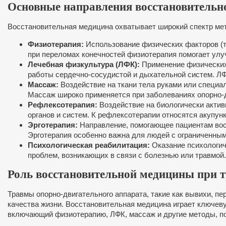
Основные направления восстановитель
Восстановительная медицина охватывает широкий спектр мет
Физиотерапия:
Использование физических факторов (теп
при переломах конечностей физиотерапия помогает улу
Лечебная физкультура (ЛФК):
Применение физических
работы сердечно-сосудистой и дыхательной систем. ЛФК
Массаж:
Воздействие на ткани тела руками или специ
Массаж широко применяется при заболеваниях опорно-д
Рефлексотерапия:
Воздействие на биологически актив
органов и систем. К рефлексотерапии относятся акупун
Эрготерапия:
Направление, помогающее пациентам вос
Эрготерапия особенно важна для людей с ограниченным
Психологическая реабилитация:
Оказание психологич
проблем, возникающих в связи с болезнью или травмой.
Роль восстановительной медицины при т
Травмы опорно-двигательного аппарата, такие как вывихи, п
качества жизни. Восстановительная медицина играет ключеву
включающий физиотерапию, ЛФК, массаж и другие методы, п