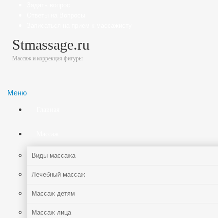
Задать вопрос
Ответы на Вопросы
Записаться на прием к массажисту
Stmassage.ru
Массаж и коррекция фигуры
Меню
Главная
Массаж
Виды массажа
Лечебный массаж
Массаж детям
Массаж лица