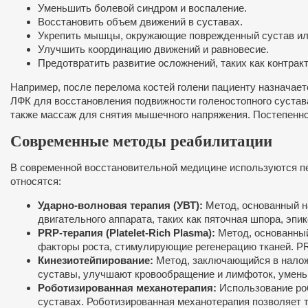
Уменьшить болевой синдром и воспаление.
Восстановить объем движений в суставах.
Укрепить мышцы, окружающие поврежденный сустав или
Улучшить координацию движений и равновесие.
Предотвратить развитие осложнений, таких как контра
Например, после перелома костей голени пациенту назначает
ЛФК для восстановления подвижности голеностопного сустав
также массаж для снятия мышечного напряжения. Постепенно 
Современные методы реабилитации
В современной восстановительной медицине используются п
относятся:
Ударно-волновая терапия (УВТ):
Метод, основанный на
двигательного аппарата, таких как пяточная шпора, эпик
PRP-терапия (Platelet-Rich Plasma):
Метод, основанный
факторы роста, стимулирующие регенерацию тканей. PR
Кинезиотейпирование:
Метод, заключающийся в налож
суставы, улучшают кровообращение и лимфоток, умень
Роботизированная механотерапия:
Использование роб
суставах. Роботизированная механотерапия позволяет т