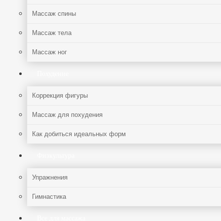
Массаж спины
Массаж тела
Массаж ног
Похудение
Коррекция фигуры
Массаж для похудения
Как добиться идеальных форм
Физкультура
Упражнения
Гимнастика
Все для массажа