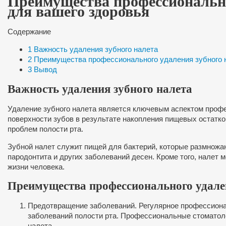
Преимущества профессионально
для вашего здоровья
Содержание
1
Важность удаления зубного налета
2
Преимущества профессионального удаления зубного 
3
Вывод
Важность удаления зубного налета
Удаление зубного налета является ключевым аспектом профе
поверхности зубов в результате накопления пищевых остатков
проблем полости рта.
Зубной налет служит пищей для бактерий, которые размножа
пародонтита и других заболеваний десен. Кроме того, налет 
жизни человека.
Преимущества профессионального удален
Предотвращение заболеваний. Регулярное профессионал
заболеваний полости рта. Профессиональные стоматоло
налета.