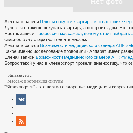
Alexman
к записи
Плюсы покупки квартиры в новостройке чер
Лучше все таки не покупать квартиру, а построить дом. Но э
Настя
к записи
Профессия массажист, почему стоит выбрать 
спасибо буду стараться делать массаж
Alexman
к записи
Возможности медицинского сканера АПК «М
Какое именно исследование проводили? Аппарат имеет разны
Елена
к записи
Возможности медицинского сканера АПК «Мед
Вопрос такой у нас в клеверспорт провели диагностику, что 
Stmassage.ru
Массаж и коррекция фигуры
"Stmassage.ru" - это портал о здоровье, медицине и коррекци