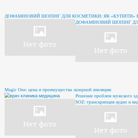
ДОФАМІНОВИЙ ШОПІНГ ДЛЯ КОСМЕТИКИ: ЯК «КУПИТИ» К
ДОФАМІНОВИЙ ШОПІНГ ДЛЯ
Magic One: цена и преимущества лазерной эпиляции
Решение проблем мужского здо
SOZ: транскрипция аудио и ви