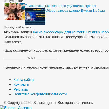
Популярное
Гимнастика для глаз и для улучшения зрения
Обзор плюсов казино Вулкан Победа
Последний отзыв
Alexman
к записи
Какие аксессуары для контактных линз нео
Большой выбор контактных линз и аксессуаров к ним по хор
Наш взгляд
«Для сохранения хорошей фигуры женщине нужно всего три
——————- ***** ——————-
«Больному и несчастному человеку массаж нужен, а здоров
Карта сайта
Контакты
Реклама
Политика конфиденциальности
© Copyright 2026, Stmassage.ru. Все права защищены.