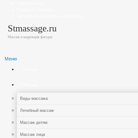
Задать вопрос
Ответы на Вопросы
Записаться на прием к массажисту
Stmassage.ru
Массаж и коррекция фигуры
Меню
Главная
Массаж
Виды массажа
Лечебный массаж
Массаж детям
Массаж лица