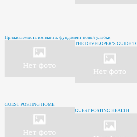
Приживаемость импланта: фундамент новой улыбки
THE DEVELOPER’S GUIDE 
GUEST POSTING HOME
GUEST POSTING HEALTH