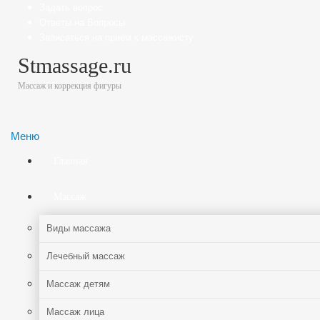
Задать вопрос
Ответы на Вопросы
Записаться на прием к массажисту
Stmassage.ru
Массаж и коррекция фигуры
Меню
Главная
Массаж
Виды массажа
Лечебный массаж
Массаж детям
Массаж лица