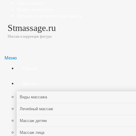
Задать вопрос
Ответы на Вопросы
Записаться на прием к массажисту
Stmassage.ru
Массаж и коррекция фигуры
Меню
Главная
Массаж
Виды массажа
Лечебный массаж
Массаж детям
Массаж лица