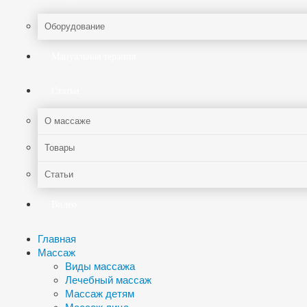
Оборудование
Мануальная терапия
Статьи
О массаже
Товары
Статьи
Видео
Главная
Массаж
Виды массажа
Лечебный массаж
Массаж детям