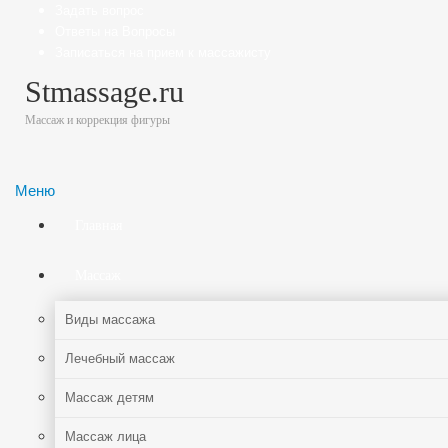
Задать вопрос
Ответы на Вопросы
Записаться на прием к массажисту
Stmassage.ru
Массаж и коррекция фигуры
Меню
Главная
Массаж
Виды массажа
Лечебный массаж
Массаж детям
Массаж лица