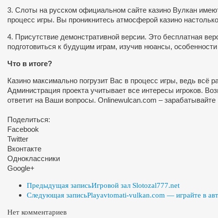
3. Слоты на русском официальном сайте казино Вулкан имею
процесс игры. Вы проникнитесь атмосферой казино настолько
4. Присутствие демонстративной версии. Это бесплатная вер
подготовиться к будущим играм, изучив нюансы, особенности 
Что в итоге?
Казино максимально погрузит Вас в процесс игры, ведь всё р
Администрация проекта учитывает все интересы игроков. Во
ответит на Ваши вопросы. Onlinewulcan.com – зарабатывайте 
Поделиться:
Facebook
Twitter
Вконтакте
Одноклассники
Google+
Предыдущая запись
Игровой зал Slotozal777.net
Следующая запись
Playavtomati-vulkan.com — играйте в ав
Нет комментариев