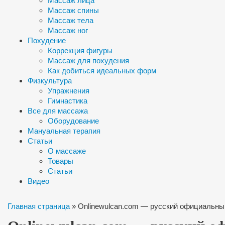
Массаж лица
Массаж спины
Массаж тела
Массаж ног
Похудение
Коррекция фигуры
Массаж для похудения
Как добиться идеальных форм
Физкультура
Упражнения
Гимнастика
Все для массажа
Оборудование
Мануальная терапия
Статьи
О массаже
Товары
Статьи
Видео
Главная страница
»
Onlinewulcan.com — русский официальный