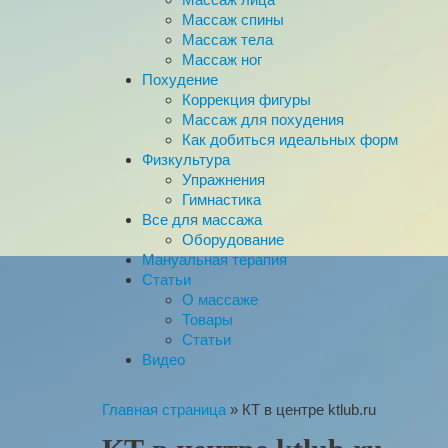
Массаж спины
Массаж тела
Массаж ног
Похудение
Коррекция фигуры
Массаж для похудения
Как добиться идеальных форм
Физкультура
Упражнения
Гимнастика
Все для массажа
Оборудование
Мануальная терапия
Статьи
О массаже
Товары
Статьи
Видео
Главная страница
»
КТ в центре ktlub.ru