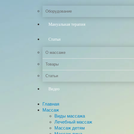
Оборудование
Мануальная терапия
Статьи
О массаже
Товары
Статьи
Видео
Главная
Массаж
Виды массажа
Лечебный массаж
Массаж детям
Массаж лица