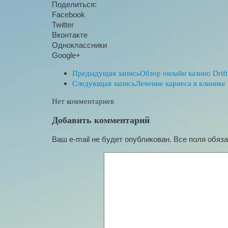
Поделиться:
Facebook
Twitter
Вконтакте
Одноклассники
Google+
Предыдущая запись
Обзор онлайн казино Drift
Следующая запись
Лечение кариеса в клинике 
Нет комментариев
Добавить комментарий
Ваш e-mail не будет опубликован. Все поля обяз