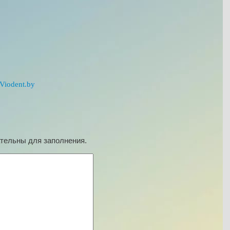
Viodent.by
ательны для заполнения.