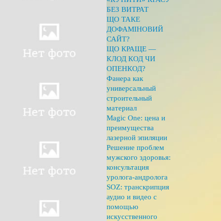
БЕЗ ВИТРАТ
ЩО ТАКЕ
ДОФАМІНОВИЙ
САЙТ?
ЩО КРАЩЕ —
КЛОД КОД ЧИ
ОПЕНКОД?
Фанера как
универсальный
строительный
материал
Magic One: цена и
преимущества
лазерной эпиляции
Решение проблем
мужского здоровья:
консультация
уролога-андролога
SOZ: транскрипция
аудио и видео с
помощью
искусственного