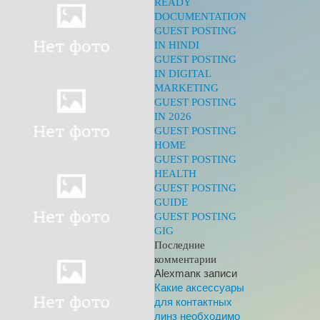
READY
DOCUMENTATION
GUEST POSTING
IN HINDI
GUEST POSTING
IN DIGITAL
MARKETING
GUEST POSTING
IN 2026
GUEST POSTING
HOME
GUEST POSTING
HEALTH
GUEST POSTING
GUIDE
GUEST POSTING
GIG
Последние
комментарии
Alexman
к записи
Какие аксессуары
для контактных
линз необходимо