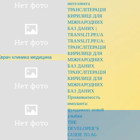
интеллекта
ТРАНСЛІТЕРАЦІЯ
КИРИЛИЦІ ДЛЯ
МІЖНАРОДНИХ
БАЗ ДАНИХ |
TRANSLIT.PP.UA
TRANSLIT.PP.UA:
ТРАНСЛІТЕРАЦІЯ
КИРИЛИЦІ ДЛЯ
МІЖНАРОДНИХ
БАЗ ДАНИХ
ТРАНСЛІТЕРАЦІЯ
КИРИЛИЦІ ДЛЯ
МІЖНАРОДНИХ
БАЗ ДАНИХ
Приживаемость
импланта:
фундамент новой
улыбки
THE
DEVELOPER’S
GUIDE TO AI-