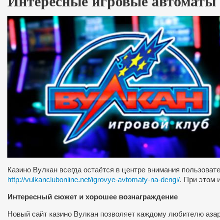
Интересные игровые автоматы 
Казино Вулкан всегда остаётся в центре внимания пользоват
http://vulkanclubonline.net/igrovye-avtomaty-na-dengi/
. При этом 
Интересный сюжет и хорошее вознаграждение
Новый сайт казино Вулкан позволяет каждому любителю азар