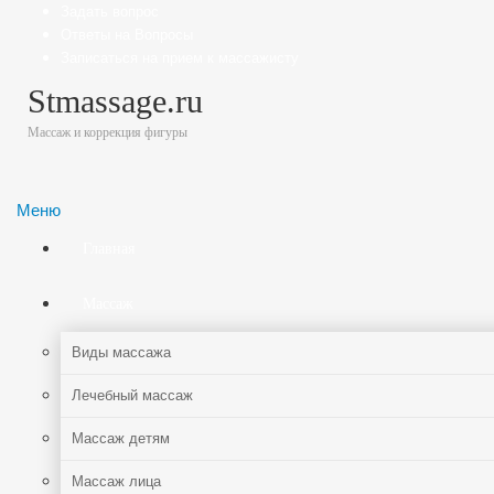
Задать вопрос
Ответы на Вопросы
Записаться на прием к массажисту
Stmassage.ru
Массаж и коррекция фигуры
Меню
Главная
Массаж
Виды массажа
Лечебный массаж
Массаж детям
Массаж лица