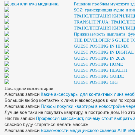
Решение проблем мужского здо
SOZ: транскрипция аудио и ви
ТРАНСЛІТЕРАЦІЯ КИРИЛИЦІ
TRANSLIT.PP.UA: ТРАНСЛІ
ТРАНСЛІТЕРАЦІЯ КИРИЛИЦ
Приживаемость импланта: фу
THE DEVELOPER’S GUIDE 
GUEST POSTING IN HINDI
GUEST POSTING IN DIGITA
GUEST POSTING IN 2026
GUEST POSTING HOME
GUEST POSTING HEALTH
GUEST POSTING GUIDE
GUEST POSTING GIG
Последние комментарии
Alexman
к записи
Какие аксессуары для контактных линз нео
Большой выбор контактных линз и аксессуаров к ним по хор
Alexman
к записи
Плюсы покупки квартиры в новостройке чер
Лучше все таки не покупать квартиру, а построить дом. Но э
Настя
к записи
Профессия массажист, почему стоит выбрать 
спасибо буду стараться делать массаж
Alexman
к записи
Возможности медицинского сканера АПК «М