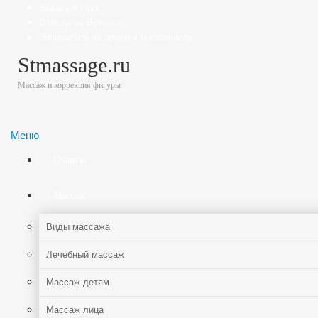
Задать вопрос
Ответы на Вопросы
Записаться на прием к массажисту
Stmassage.ru
Массаж и коррекция фигуры
Меню
Главная
Массаж
Виды массажа
Лечебный массаж
Массаж детям
Массаж лица