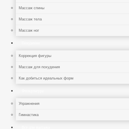
Массаж спины
Массаж тела
Массаж ног
Похудение
Коррекция фигуры
Массаж для похудения
Как добиться идеальных форм
Физкультура
Упражнения
Гимнастика
Все для массажа