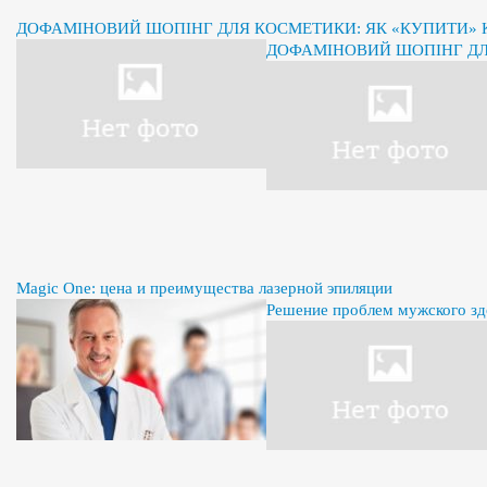
ДОФАМІНОВИЙ ШОПІНГ ДЛЯ КОСМЕТИКИ: ЯК «КУПИТИ» К
ДОФАМІНОВИЙ ШОПІНГ ДЛЯ
Magic One: цена и преимущества лазерной эпиляции
Решение проблем мужского здо