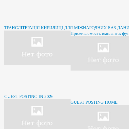
ТРАНСЛІТЕРАЦІЯ КИРИЛИЦІ ДЛЯ МІЖНАРОДНИХ БАЗ ДАН
Приживаемость импланта: фу
GUEST POSTING IN 2026
GUEST POSTING HOME