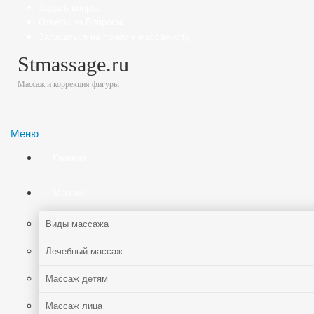
Задать вопрос
Ответы на Вопросы
Записаться на прием к массажисту
Stmassage.ru
Массаж и коррекция фигуры
Меню
Главная
Массаж
Виды массажа
Лечебный массаж
Массаж детям
Массаж лица