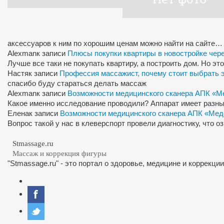
аксессуаров к ним по хорошим ценам можно найти на сайте…
Alexman
к записи
Плюсы покупки квартиры в новостройке чер
Лучше все таки не покупать квартиру, а построить дом. Но э
Настя
к записи
Профессия массажист, почему стоит выбрать 
спасибо буду стараться делать массаж
Alexman
к записи
Возможности медицинского сканера АПК «М
Какое именно исследование проводили? Аппарат имеет разны
Елена
к записи
Возможности медицинского сканера АПК «Мед
Вопрос такой у нас в клеверспорт провели диагностику, что 
Stmassage.ru
Массаж и коррекция фигуры
"Stmassage.ru" - это портал о здоровье, медицине и коррекци