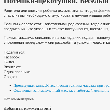
Потешки-щекотушки. Веселый
Родители или опекуны ребенка должны знать, что для физич
счастливым, необходимо стимулировать нежные мышцы ребе
Если вы желаете стать заботливыми родителями, тогда ознак
предписания, что указаны в тексте: постукивания, щекотания,
Приемы массажа, описанные в этом издании, подарят вашему
упражнения перед сном – они расслабят и успокоят чадо, и ка
Поделиться:
Facebook
Twitter
Вконтакте
Одноклассники
Google+
Предыдущая запись
Классическая техника массажа при тра
Следующая запись
Точечный массаж в тибетской медицине
Нет комментариев
Добавить комментарий