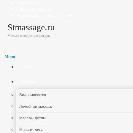
Задать вопрос
Ответы на Вопросы
Записаться на прием к массажисту
Stmassage.ru
Массаж и коррекция фигуры
Меню
Главная
Массаж
Виды массажа
Лечебный массаж
Массаж детям
Массаж лица