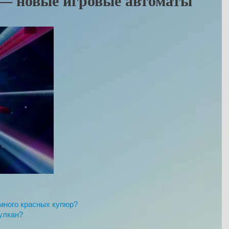
 — новые игровые автоматы
много красных купюр?
улкан?