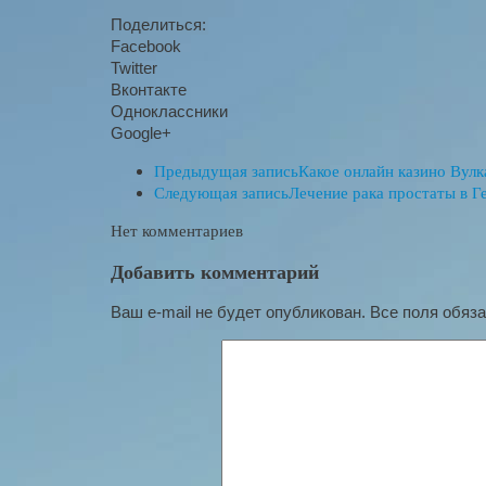
Поделиться:
Facebook
Twitter
Вконтакте
Одноклассники
Google+
Предыдущая запись
Какое онлайн казино Вул
Следующая запись
Лечение рака простаты в 
Нет комментариев
Добавить комментарий
Ваш e-mail не будет опубликован. Все поля обяз