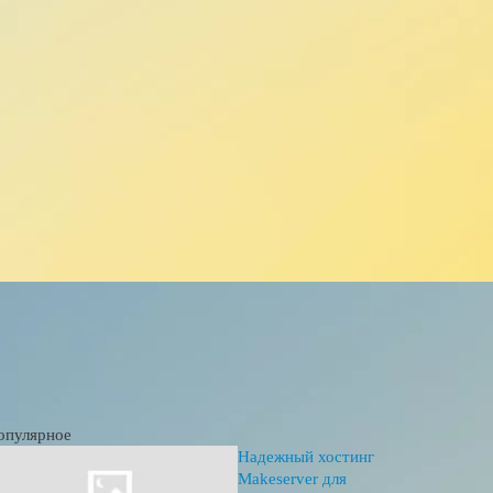
опулярное
Надежный хостинг
Makeserver для