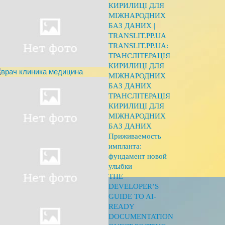
КИРИЛИЦІ ДЛЯ
МІЖНАРОДНИХ
БАЗ ДАНИХ |
TRANSLIT.PP.UA
TRANSLIT.PP.UA:
ТРАНСЛІТЕРАЦІЯ
КИРИЛИЦІ ДЛЯ
МІЖНАРОДНИХ
БАЗ ДАНИХ
ТРАНСЛІТЕРАЦІЯ
КИРИЛИЦІ ДЛЯ
МІЖНАРОДНИХ
БАЗ ДАНИХ
Приживаемость
импланта:
фундамент новой
улыбки
THE
DEVELOPER’S
GUIDE TO AI-
READY
DOCUMENTATION