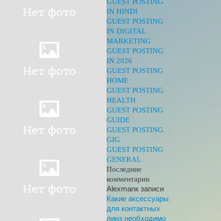
GUEST POSTING
IN HINDI
GUEST POSTING
IN DIGITAL
MARKETING
GUEST POSTING
IN 2026
GUEST POSTING
HOME
GUEST POSTING
HEALTH
GUEST POSTING
GUIDE
GUEST POSTING
GIG
GUEST POSTING
GENERAL
Последние
комментарии
Alexman
к записи
Какие аксессуары
для контактных
линз необходимо