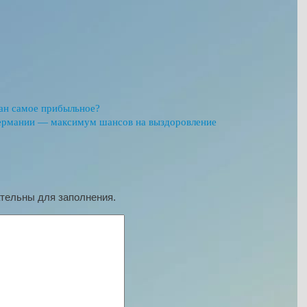
кан самое прибыльное?
Германии — максимум шансов на выздоровление
ательны для заполнения.