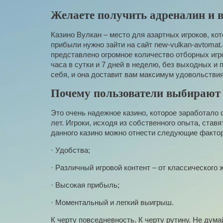
Желаете получить адреналин и 
Казино Вулкан – место для азартных игроков, к
прибыли нужно зайти на сайт new-vulkan-avtomat
представлено огромное количество отборных игр
часа в сутки и 7 дней в неделю, без выходных и
себя, и она доставит вам максимум удовольствия
Почему пользователи выбирают
Это очень надежное казино, которое заработало 
лет. Игроки, исходя из собственного опыта, став
данного казино можно отнести следующие факто
·
Удобства;
·
Различный игровой контент – от классического ж
·
Высокая прибыль;
·
Моментальный и легкий выигрыш.
К черту повседневность. К черту рутину. Не дум