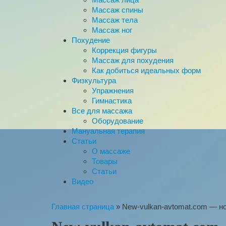
Массаж спины
Массаж тела
Массаж ног
Похудение
Коррекция фигуры
Массаж для похудения
Как добиться идеальных форм
Физкультура
Упражнения
Гимнастика
Все для массажа
Оборудование
Мануальная терапия
Статьи
О массаже
Товары
Статьи
Видео
Главная страница
»
New-vulkan-avtomat.com — н