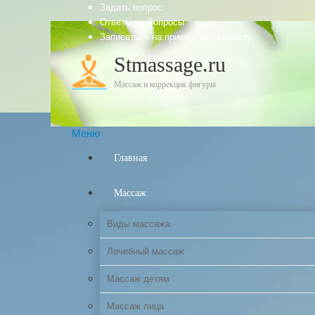
Задать вопрос
Ответы на Вопросы
Записаться на прием к массажисту
Stmassage.ru
Массаж и коррекция фигуры
Меню
Главная
Массаж
Виды массажа
Лечебный массаж
Массаж детям
Массаж лица