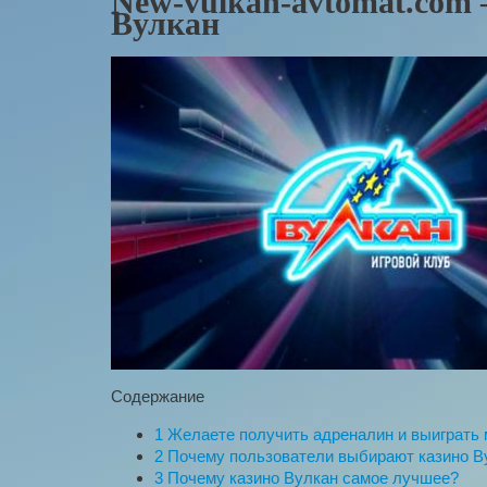
New-vulkan-avtomat.com
Вулкан
Содержание
1
Желаете получить адреналин и выиграть 
2
Почему пользователи выбирают казино В
3
Почему казино Вулкан самое лучшее?