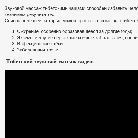
Звуковой массаж тибетскими чашами способен избавить челов
значимых результатов.
Список болезней, которые можно прогнать с помощью тибетс
Ожирение, особенно образовавшееся за долгие годы;
Экземы и другие серьёзные кожные заболевания, напр
Инфекционные отёки;
Заболевания крови.
Тибетский звуковой массаж видео: