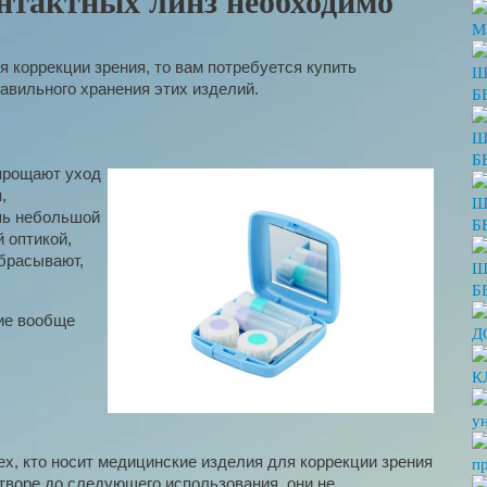
онтактных линз необходимо
M
 коррекции зрения, то вам потребуется купить
Ш
авильного хранения этих изделий.
Б
Ш
Б
прощают уход
,
Ш
шь небольшой
Б
 оптикой,
ыбрасывают,
Ш
Б
кие вообще
Д
К
у
тех, кто носит медицинские изделия для коррекции зрения
п
створе до следующего использования, они не