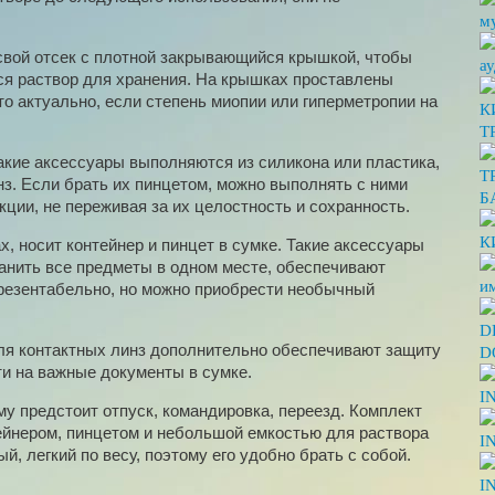
м
 свой отсек с плотной закрывающийся крышкой, чтобы
а
лся раствор для хранения. На крышках проставлены
то актуально, если степень миопии или гиперметропии на
К
T
акие аксессуары выполняются из силикона или пластика,
Т
нз. Если брать их пинцетом, можно выполнять с ними
Б
ции, не переживая за их целостность и сохранность.
К
х, носит контейнер и пинцет в сумке. Такие аксессуары
ранить все предметы в одном месте, обеспечивают
и
резентабельно, но можно приобрести необычный
D
для контактных линз дополнительно обеспечивают защиту
D
ти на важные документы в сумке.
I
у предстоит отпуск, командировка, переезд. Комплект
ейнером, пинцетом и небольшой емкостью для раствора
I
, легкий по весу, поэтому его удобно брать с собой.
I