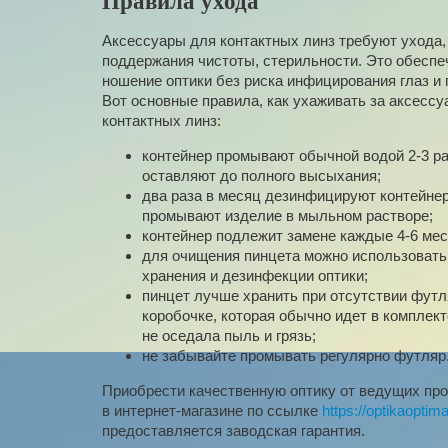
Правила ухода
Аксессуары для контактных линз требуют ухода,
поддержания чистоты, стерильности. Это обеспе
ношение оптики без риска инфицирования глаз и 
Вот основные правила, как ухаживать за аксесс
контактных линз:
контейнер промывают обычной водой 2-3 ра
оставляют до полного высыхания;
два раза в месяц дезинфицируют контейнер
промывают изделие в мыльном растворе;
контейнер подлежит замене каждые 4-6 мес
для очищения пинцета можно использовать
хранения и дезинфекции оптики;
пинцет лучше хранить при отсутствии футл
коробочке, которая обычно идет в комплект
не оседала пыль и грязь;
не забывайте промывать регулярно футляр
Приобрести качественную оптику от ведущих про
в интернет-магазине по ссылке
https://optikaoptima
предоставляется заводская гарантия.