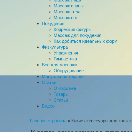
Массаж спины
Массаж тела
Массаж ног
Похудение
Коррекция фигуры
Массаж для похудения
Как добиться идеальных форм
Физкультура
Упражнения
Гимнастика
Все для массажа
Оборудование
Мануальная терапия
Статьи
О массаже
Товары
Статьи
Видео
Главная страница
»
Какие аксессуары для конта