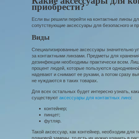
Какие аксессуары для к
приобрести?
Если вы решили перейти на контактные линзы для
сопутствующие аксессуары для безопасного и пр
Виды
Специализированные аксессуары значительно у
за контактными линзами. Предметы для хранения
дезинфекции необходимы практически всем. Ли
процент людей, которые пользуются однодневной
надевают и снимают ее руками, а потом сразу в
не нуждаются в таких товарах.
Для всех остальных будет интересно узнать, ка
существуют
аксессуары для контактных линз
:
контейнер;
пинцет;
футляр.
Такой аксессуар, как контейнер, необходим для 
плановой замены, то есть их нужно хранить в ра