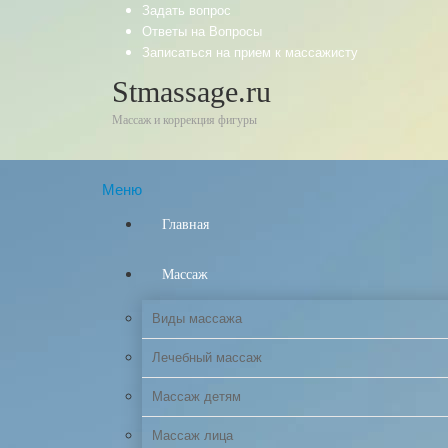
Задать вопрос
Ответы на Вопросы
Записаться на прием к массажисту
Stmassage.ru
Массаж и коррекция фигуры
Меню
Главная
Массаж
Виды массажа
Лечебный массаж
Массаж детям
Массаж лица