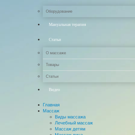
Оборудование
Мануальная терапия
Статьи
О массаже
Товары
Статьи
Видео
Главная
Массаж
Виды массажа
Лечебный массаж
Массаж детям
Массаж лица