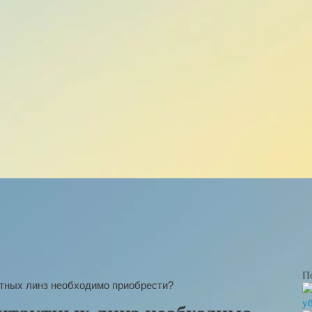
П
ктных линз необходимо приобрести?
у