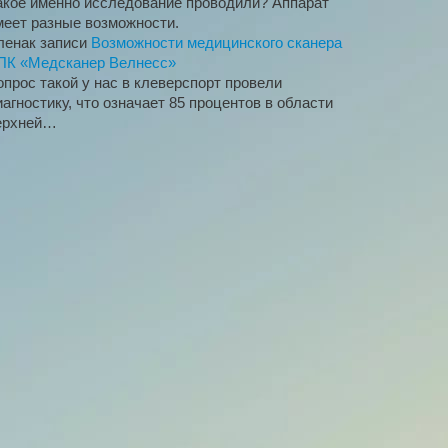
акое именно исследование проводили? Аппарат
меет разные возможности.
лена
к записи
Возможности медицинского сканера
ПК «Медсканер Велнесс»
опрос такой у нас в клеверспорт провели
иагностику, что означает 85 процентов в области
ерхней…