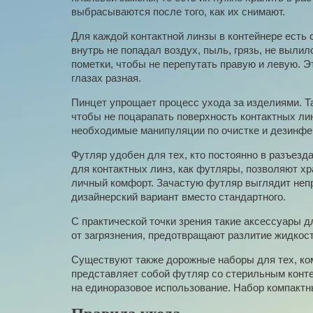
выбрасываются после того, как их снимают.
Для каждой контактной линзы в контейнере есть
внутрь не попадал воздух, пыль, грязь, не выли
пометки, чтобы не перепутать правую и левую. Э
глазах разная.
Пинцет упрощает процесс ухода за изделиями. Т
чтобы не поцарапать поверхность контактных ли
необходимые манипуляции по очистке и дезинфек
Футляр удобен для тех, кто постоянно в разъезда
для контактных линз, как футляры, позволяют х
личный комфорт. Зачастую футляр выглядит неп
дизайнерский вариант вместо стандартного.
С практической точки зрения такие аксессуары 
от загрязнения, предотвращают разлитие жидкос
Существуют также дорожные наборы для тех, ком
представляет собой футляр со стерильным конт
на единоразовое использование. Набор компактный