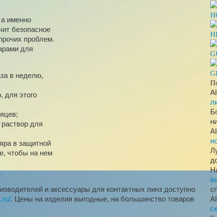
H
 а именно
чит безопасное
H
прочих проблем.
уарами для
G
G
за в неделю,
П
A
, для этого
л
Б
яцев;
н
 раствор для
A
н
яра в защитной
Л
е, чтобы на нем
д
Н
.
в
изводителей и аксессуары для контактных линз доступно
с
.ru/
. Цены на изделия выгодные, на большинство товаров
A
с