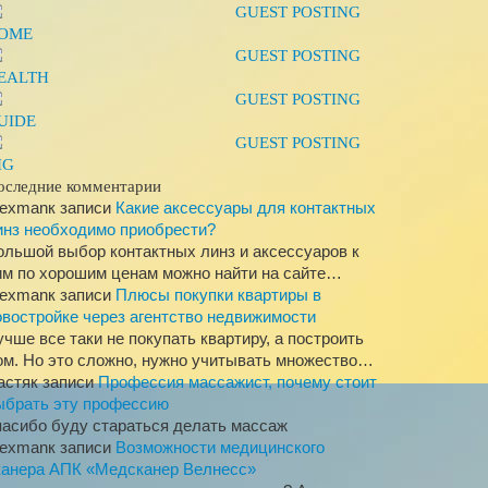
GUEST POSTING
OME
GUEST POSTING
EALTH
GUEST POSTING
UIDE
GUEST POSTING
IG
оследние комментарии
lexman
к записи
Какие аксессуары для контактных
инз необходимо приобрести?
ольшой выбор контактных линз и аксессуаров к
им по хорошим ценам можно найти на сайте…
lexman
к записи
Плюсы покупки квартиры в
овостройке через агентство недвижимости
учше все таки не покупать квартиру, а построить
ом. Но это сложно, нужно учитывать множество…
астя
к записи
Профессия массажист, почему стоит
ыбрать эту профессию
пасибо буду стараться делать массаж
lexman
к записи
Возможности медицинского
канера АПК «Медсканер Велнесс»