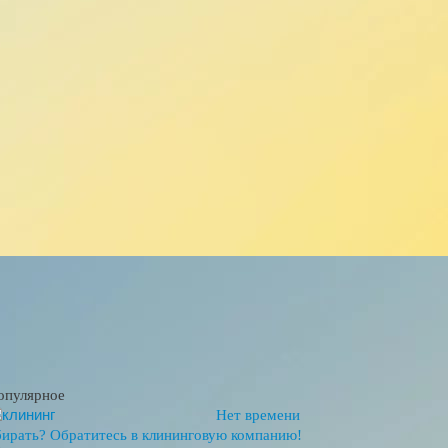
опулярное
Нет времени
бирать? Обратитесь в клининговую компанию!