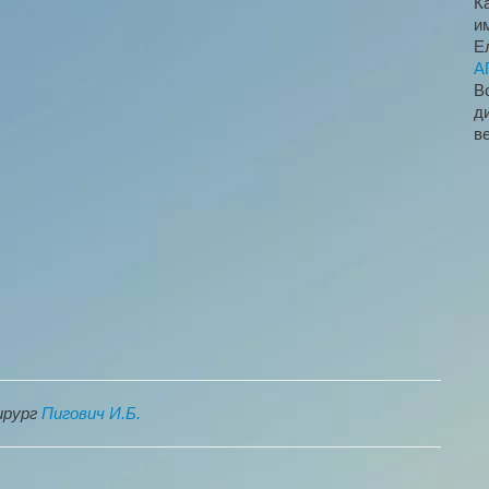
К
и
Е
А
В
д
в
ирург
Пигович И.Б.