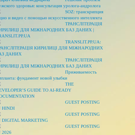
ужского здоровья: консультация уролога-андролога
SOZ: транскрипция
удио и видео с помощью искусственного интеллекта
ТРАНСЛІТЕРАЦІЯ
ИРИЛИЦІ ДЛЯ МІЖНАРОДНИХ БАЗ ДАНИХ |
RANSLIT.PP.UA
TRANSLIT.PP.UA:
РАНСЛІТЕРАЦІЯ КИРИЛИЦІ ДЛЯ МІЖНАРОДНИХ
АЗ ДАНИХ
ТРАНСЛІТЕРАЦІЯ
ИРИЛИЦІ ДЛЯ МІЖНАРОДНИХ БАЗ ДАНИХ
Приживаемость
мпланта: фундамент новой улыбки
THE
EVELOPER’S GUIDE TO AI-READY
OCUMENTATION
GUEST POSTING
N HINDI
GUEST POSTING
N DIGITAL MARKETING
GUEST POSTING
N 2026