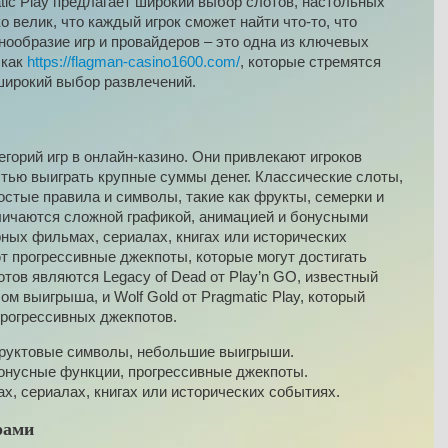
ic Play предлагает широкий выбор слотов, настольных
о велик, что каждый игрок сможет найти что-то, что
нообразие игр и провайдеров – это одна из ключевых
 как
https://flagman-casino1600.com/
, которые стремятся
ирокий выбор развлечений.
горий игр в онлайн-казино. Они привлекают игроков
стью выиграть крупные суммы денег. Классические слоты,
остые правила и символы, такие как фрукты, семерки и
личаются сложной графикой, анимацией и бонусными
ных фильмах, сериалах, книгах или исторических
 прогрессивные джекпоты, которые могут достигать
ов являются Legacy of Dead от Play’n GO, известный
м выигрыша, и Wolf Gold от Pragmatic Play, который
прогрессивных джекпотов.
руктовые символы, небольшие выигрыши.
онусные функции, прогрессивные джекпоты.
, сериалах, книгах или исторических событиях.
рами