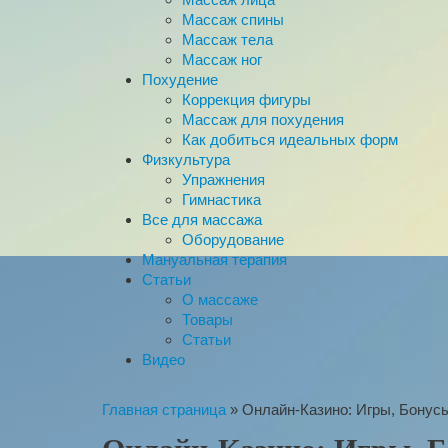
Массаж спины
Массаж тела
Массаж ног
Похудение
Коррекция фигуры
Массаж для похудения
Как добиться идеальных форм
Физкультура
Упражнения
Гимнастика
Все для массажа
Оборудование
Мануальная терапия
Статьи
О массаже
Товары
Статьи
Видео
Главная страница
»
Онлайн-Казино: Игры, Бонусы