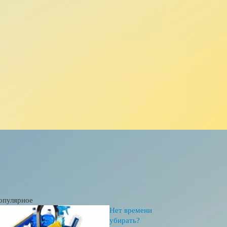
опулярное
Нет времени
убирать?