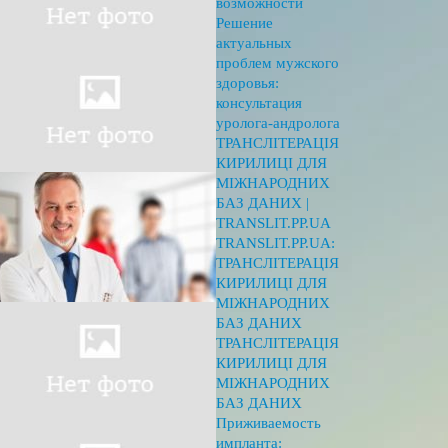
возможности
Решение
актуальных
проблем мужского
здоровья:
консультация
уролога-андролога
ТРАНСЛІТЕРАЦІЯ
КИРИЛИЦІ ДЛЯ
МІЖНАРОДНИХ
БАЗ ДАНИХ |
TRANSLIT.PP.UA
TRANSLIT.PP.UA:
ТРАНСЛІТЕРАЦІЯ
КИРИЛИЦІ ДЛЯ
МІЖНАРОДНИХ
БАЗ ДАНИХ
ТРАНСЛІТЕРАЦІЯ
КИРИЛИЦІ ДЛЯ
МІЖНАРОДНИХ
БАЗ ДАНИХ
Приживаемость
импланта: