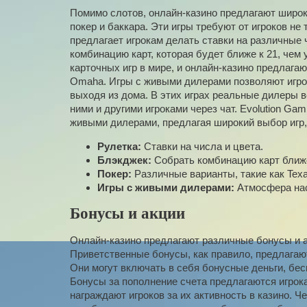
Помимо слотов, онлайн-казино предлагают широки
покер и баккара. Эти игры требуют от игроков не
предлагает игрокам делать ставки на различные ч
комбинацию карт, которая будет ближе к 21, чем
карточных игр в мире, и онлайн-казино предлагаю
Omaha. Игры с живыми дилерами позволяют игро
выходя из дома. В этих играх реальные дилеры в
ними и другими игроками через чат. Evolution Ga
живыми дилерами, предлагая широкий выбор игр, т
Рулетка:
Ставки на числа и цвета.
Блэкджек:
Собрать комбинацию карт ближе 
Покер:
Различные варианты, такие как Tex
Игры с живыми дилерами:
Атмосфера нас
Бонусы и акции
Онлайн-казино предлагают различные бонусы и а
Приветственные бонусы, как правило, предлагают
Они могут включать в себя бонусные деньги, бес
Бонусы за пополнение счета предлагаются игро
награждают игроков за их активность в казино. Ч