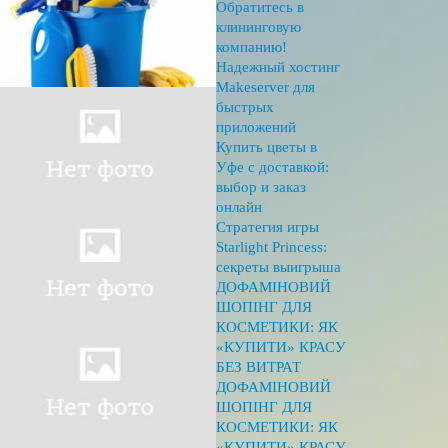
Обратитесь в
клининговую
компанию!
Надежный хостинг
Makeserver для
быстрых
приложений
Купить цветы в
Уфе с доставкой:
выбор и заказ
онлайн
Стратегия игры
Starlight Princess:
секреты выигрыша
ДОФАМІНОВИЙ
ШОПІНГ ДЛЯ
КОСМЕТИКИ: ЯК
«КУПИТИ» КРАСУ
БЕЗ ВИТРАТ
ДОФАМІНОВИЙ
ШОПІНГ ДЛЯ
КОСМЕТИКИ: ЯК
«КУПИТИ» КРАСУ