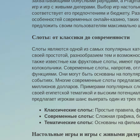
захватывающими бонусными раундами, а Pragmat
игр и игр с живыми дилерами. Выбор игр настольк
соответствует его предпочтениям и бюджету. Раз
особенностей современных онлайн-казино, таких
предложить своим пользователям максимально ш
Слоты: от классики до современности
Слоты являются одной из самых популярных кате
своей простотой, разнообразием тем и возможно
также известные как фруктовые слоты, имеют пр
колокольчики. Современные слоты, напротив, от
функциями. Они могут быть основаны на популяр
событиях. Многие современные слоты предлагают
миллионов долларов. Примерами популярных слот
своей египетской тематикой и высоким потенциало
предлагает игрокам шанс выиграть один из трех 
Классические слоты:
Простые правила, ф
Современные слоты:
Сложная графика, б
Тематические слоты:
Основаны на фильмах
Настольные игры и игры с живыми диле