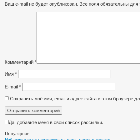
Ваш e-mail не будет опубликован. Все поля обязательны для 
Комментарий
*
Имя
*
E-mail
*
Сохранить моё имя, email и адрес сайта в этом браузере 
Да, добавьте меня в свой список рассылки.
Популярное
Избавляемся от целлюлита на попе, ногах и животе