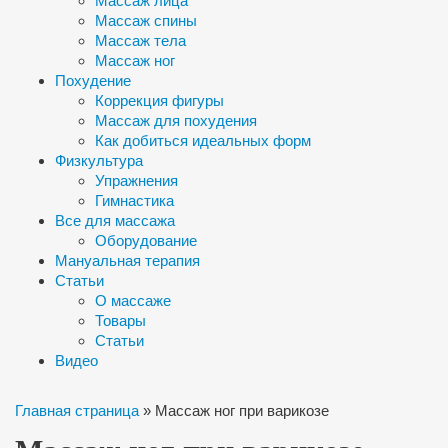
Массаж лица
Массаж спины
Массаж тела
Массаж ног
Похудение
Коррекция фигуры
Массаж для похудения
Как добиться идеальных форм
Физкультура
Упражнения
Гимнастика
Все для массажа
Оборудование
Мануальная терапия
Статьи
О массаже
Товары
Статьи
Видео
Главная страница
»
Массаж ног при варикозе