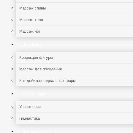
Массаж спины
Массаж тела
Массаж ног
Похудение
Коррекция фигуры
Массаж для похудения
Как добиться идеальных форм
Физкультура
Упражнения
Гимнастика
Все для массажа