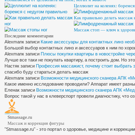
Целлюлит на коленях: боремся
Как правильно делать массаж 
Массаж стоп — ключ к здоров
Последние комментарии
Alexman
к записи
Какие аксессуары для контактных линз нео
Большой выбор контактных линз и аксессуаров к ним по хор
Alexman
к записи
Плюсы покупки квартиры в новостройке чер
Лучше все таки не покупать квартиру, а построить дом. Но э
Настя
к записи
Профессия массажист, почему стоит выбрать 
спасибо буду стараться делать массаж
Alexman
к записи
Возможности медицинского сканера АПК «М
Какое именно исследование проводили? Аппарат имеет разны
Елена
к записи
Возможности медицинского сканера АПК «Мед
Вопрос такой у нас в клеверспорт провели диагностику, что 
Stmassage.ru
Массаж и коррекция фигуры
"Stmassage.ru" - это портал о здоровье, медицине и коррекци