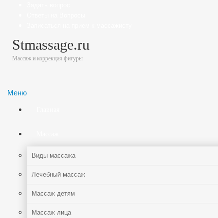
Задать вопрос
Ответы на Вопросы
Записаться на прием к массажисту
Stmassage.ru
Массаж и коррекция фигуры
Меню
Главная
Массаж
Виды массажа
Лечебный массаж
Массаж детям
Массаж лица