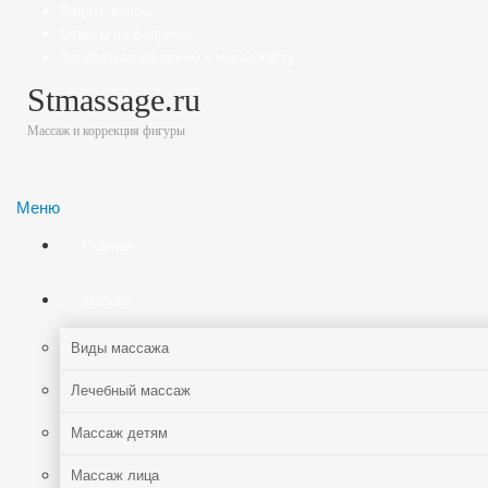
Задать вопрос
Ответы на Вопросы
Записаться на прием к массажисту
Stmassage.ru
Массаж и коррекция фигуры
Меню
Главная
Массаж
Виды массажа
Лечебный массаж
Массаж детям
Массаж лица