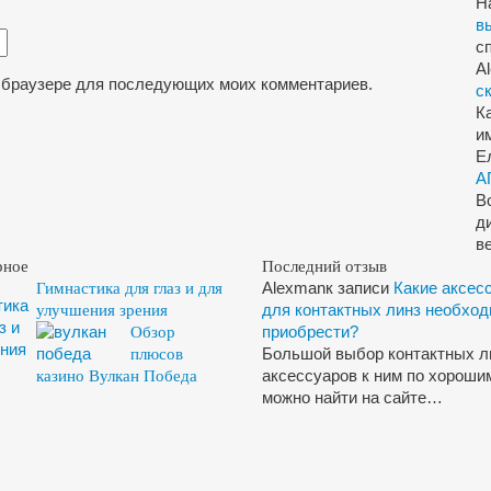
Н
в
с
A
ом браузере для последующих моих комментариев.
с
К
и
Е
А
В
д
в
рное
Последний отзыв
Alexman
к записи
Какие аксес
Гимнастика для глаз и для
для контактных линз необхо
улучшения зрения
приобрести?
Обзор
Большой выбор контактных л
плюсов
аксессуаров к ним по хороши
казино Вулкан Победа
можно найти на сайте…