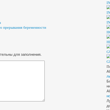
I
I
I
a
го прерывания беременности
H
H
G
ательны для заполнения.
G
П
A
л
Б
н
A
н
Л
д