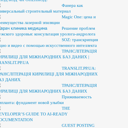
Фанера как
ниверсальный строительный материал
Magic One: цена и
реимущества лазерной эпиляции
Решение проблем
ужского здоровья: консультация уролога-андролога
SOZ: транскрипция
удио и видео с помощью искусственного интеллекта
ТРАНСЛІТЕРАЦІЯ
ИРИЛИЦІ ДЛЯ МІЖНАРОДНИХ БАЗ ДАНИХ |
RANSLIT.PP.UA
TRANSLIT.PP.UA:
РАНСЛІТЕРАЦІЯ КИРИЛИЦІ ДЛЯ МІЖНАРОДНИХ
АЗ ДАНИХ
ТРАНСЛІТЕРАЦІЯ
ИРИЛИЦІ ДЛЯ МІЖНАРОДНИХ БАЗ ДАНИХ
Приживаемость
мпланта: фундамент новой улыбки
THE
EVELOPER’S GUIDE TO AI-READY
OCUMENTATION
GUEST POSTING