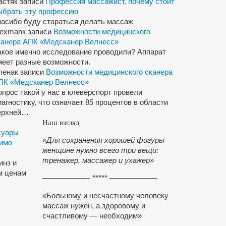
астя
к записи
Профессия массажист, почему стоит
ыбрать эту профессию
пасибо буду стараться делать массаж
lexman
к записи
Возможности медицинского
канера АПК «Медсканер Велнесс»
акое именно исследование проводили? Аппарат
меет разные возможности.
лена
к записи
Возможности медицинского сканера
ПК «Медсканер Велнесс»
опрос такой у нас в клеверспорт провели
иагностику, что означает 85 процентов в области
ерхней…
Наш взгляд
суары
«Для сохранения хорошей фигуры
димо
женщине нужно всего три вещи:
тренажер,
массажер и
ухажер»
инз и
м ценам
——————- ***** ——————-
«Больному и несчастному человеку
массаж нужен, а здоровому и
счастливому — необходим»