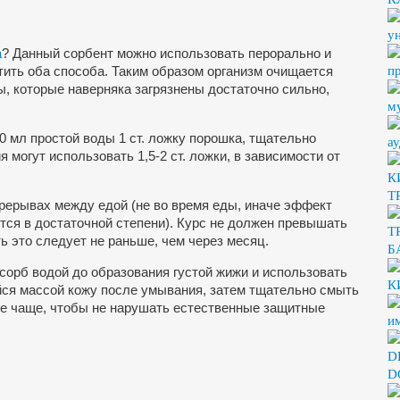
у
а
? Данный сорбент можно использовать перорально и
п
тить оба способа. Таким образом организм очищается
ы, которые наверняка загрязнены достаточно сильно,
м
0 мл простой воды 1 ст. ложку порошка, тщательно
а
могут использовать 1,5-2 ст. ложки, в зависимости от
К
T
ерерывах между едой (не во время еды, иначе эффект
ится в достаточной степени). Курс не должен превышать
Т
ь это следует не раньше, чем через месяц.
Б
орб водой до образования густой жижи и использовать
К
ейся массой кожу после умывания, затем тщательно смыть
(не чаще, чтобы не нарушать естественные защитные
и
D
D