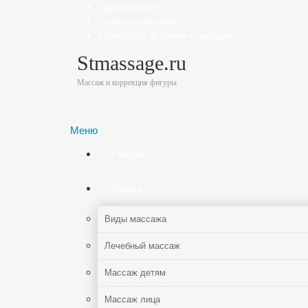
Задать вопрос
Ответы на Вопросы
Записаться на прием к массажисту
Stmassage.ru
Массаж и коррекция фигуры
Меню
Главная
Массаж
Виды массажа
Лечебный массаж
Массаж детям
Массаж лица