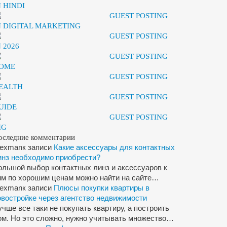
N HINDI
GUEST POSTING
N DIGITAL MARKETING
GUEST POSTING
N 2026
GUEST POSTING
OME
GUEST POSTING
EALTH
GUEST POSTING
UIDE
GUEST POSTING
IG
оследние комментарии
lexman
к записи
Какие аксессуары для контактных
инз необходимо приобрести?
ольшой выбор контактных линз и аксессуаров к
им по хорошим ценам можно найти на сайте…
lexman
к записи
Плюсы покупки квартиры в
овостройке через агентство недвижимости
учше все таки не покупать квартиру, а построить
ом. Но это сложно, нужно учитывать множество…