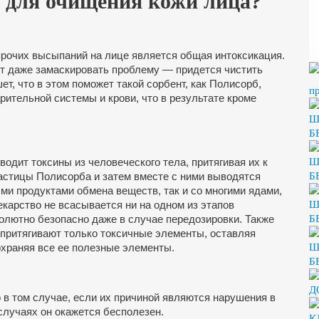
 для очищения кожи лица?
прочих высыпаний на лице является общая интоксикация.
ут даже замаскировать проблему — придется чистить
ет, что в этом поможет такой сорбент, как Полисорб,
п
ительной системы и крови, что в результате кроме
Ш
Б
Ш
одит токсины из человеческого тела, притягивая их к
Б
частицы Полисорба и затем вместе с ними выводятся
ми продуктами обмена веществ, так и со многими ядами,
Ш
екарство не всасывается ни на одном из этапов
Б
олютно безопасно даже в случае передозировки. Также
 притягивают только токсичные элементы, оставляя
Ш
храняя все ее полезные элементы.
Б
Д
 в том случае, если их причиной являются нарушения в
 случаях он окажется бесполезен.
К