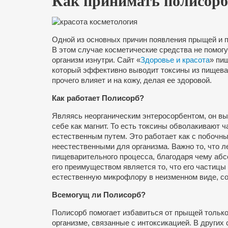
Как принимать полисорб
Одной из основных причин появления прыщей и 
В этом случае косметические средства не помог
организм изнутри. Сайт «
Здоровье и красота
» пиш
который эффективно выводит токсины из пищевар
прочего влияет и на кожу, делая ее здоровой.
Как работает Полисорб?
Являясь неорганическим энтеросорбентом, он выв
себе как магнит. То есть токсины обволакивают 
естественным путем. Это работает как с побочны
неестественными для организма. Важно то, что л
пищеварительного процесса, благодаря чему абс
его преимуществом является то, что его частицы
естественную микрофлору в неизменном виде, со
Всемогущ ли Полисорб?
Полисорб помогает избавиться от прыщей только
организме, связанные с интоксикацией. В других