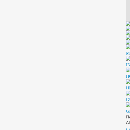
M
I
H
H
G
G
П
A
л