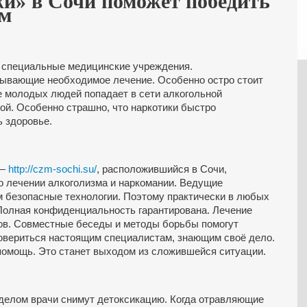
жи» в Сочи поможет победить
зм
ь специальные медицинские учреждения.
ывающие необходимое лечение. Особенно остро стоит
 молодых людей попадает в сети алкогольной
ой. Особенно страшно, что наркотики быстро
 здоровье.
 —
http://czm-sochi.su/
, расположившийся в Сочи,
 о лечении алкоголизма и наркомании. Ведущие
 безопасные технологии. Поэтому практически в любых
Полная конфиденциальность гарантирована. Лечение
ков. Совместные беседы и методы борьбы помогут
довериться настоящим специалистам, знающим своё дело.
омощь. Это станет выходом из сложившейся ситуации.
делом врачи снимут детоксикацию. Когда отравляющие