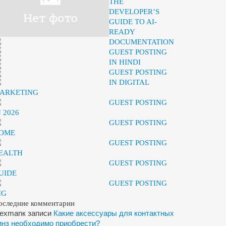
THE
DEVELOPER’S
GUIDE TO AI-
READY
DOCUMENTATION
GUEST POSTING
IN HINDI
GUEST POSTING
IN DIGITAL
ARKETING
GUEST POSTING
N 2026
GUEST POSTING
OME
GUEST POSTING
EALTH
GUEST POSTING
UIDE
GUEST POSTING
IG
оследние комментарии
lexman
к записи
Какие аксессуары для контактных
инз необходимо приобрести?