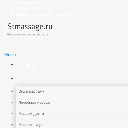
Задать вопрос
Ответы на Вопросы
Записаться на прием к массажисту
Stmassage.ru
Массаж и коррекция фигуры
Меню
Главная
Массаж
Виды массажа
Лечебный массаж
Массаж детям
Массаж лица