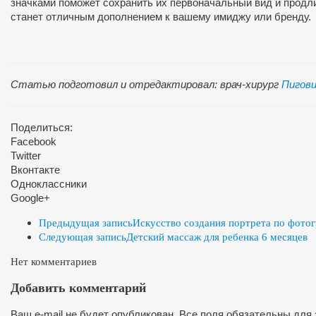
значками поможет сохранить их первоначальный вид и продл
станет отличным дополнением к вашему имиджу или бренду.
Статью подготовил и отредактировал: врач-хирург
Пигови
Поделиться:
Facebook
Twitter
Вконтакте
Одноклассники
Google+
Предыдущая запись
Искусство создания портрета по фото
Следующая запись
Детский массаж для ребенка 6 месяцев
Нет комментариев
Добавить комментарий
Ваш e-mail не будет опубликован. Все поля обязательны для 