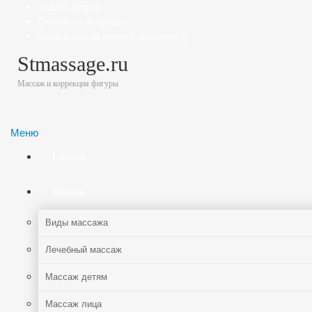
Задать вопрос
Ответы на Вопросы
Записаться на прием к массажисту
Stmassage.ru
Массаж и коррекция фигуры
Меню
Главная
Массаж
Виды массажа
Лечебный массаж
Массаж детям
Массаж лица